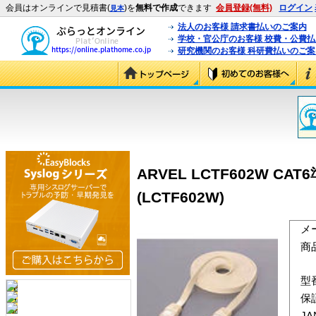
会員はオンラインで見積書(
)を
無料で作成
できます
会員登録(無料)
ログイン
見本
法人のお客様 請求書払いのご案内
学校・官公庁のお客様 校費・公費
研究機関のお客様 科研費払いのご案
ARVEL LCTF602W 
(LCTF602W)
メ
商
型
保
J