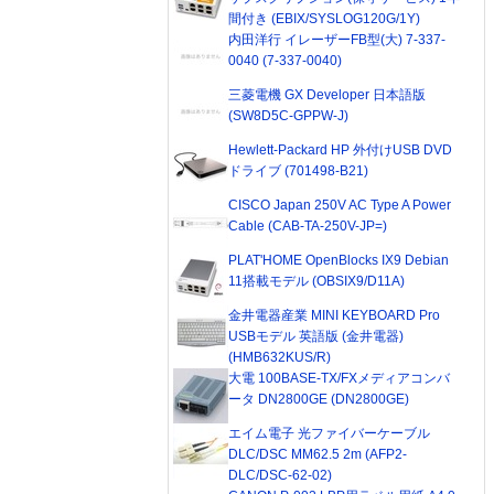
間付き (EBIX/SYSLOG120G/1Y)
内田洋行 イレーザーFB型(大) 7-337-
0040 (7-337-0040)
三菱電機 GX Developer 日本語版
(SW8D5C-GPPW-J)
Hewlett-Packard HP 外付けUSB DVD
ドライブ (701498-B21)
CISCO Japan 250V AC Type A Power
Cable (CAB-TA-250V-JP=)
PLAT'HOME OpenBlocks IX9 Debian
11搭載モデル (OBSIX9/D11A)
金井電器産業 MINI KEYBOARD Pro
USBモデル 英語版 (金井電器)
(HMB632KUS/R)
大電 100BASE-TX/FXメディアコンバ
ータ DN2800GE (DN2800GE)
エイム電子 光ファイバーケーブル
DLC/DSC MM62.5 2m (AFP2-
DLC/DSC-62-02)