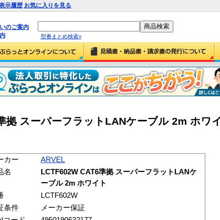
表示履歴
お気に入りを見る
払いのご案内
内
型番まとめ検索»
CAT6準拠 スーパーフラットLANケーブル 2m ホワ
ーカー
ARVEL
品名
LCTF602W CAT6準拠 スーパーフラットLANケ
ーブル 2m ホワイト
番
LCTF602W
証条件
メーカー保証
ANコード
4950190632177