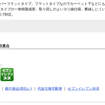
6スーパーフラットタイプ。フラットタイプなのでカーペット下などに
ムタイプの一体樹脂成形。取り回しのよいヨリ線仕様。断線しにく
SE-T対応。
注意点
す。
｜
銀行振込(前払い)
｜
代金引換宅配便
｜
セブンイレブン決済