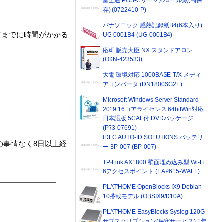
富士通 POS-Cサーマルロール紙(高保
存) (0722410-P)
パナソニック 感熱記録紙B4(6本入り)
着までに時間がかかる
UG-0001B4 (UG-0001B4)
応研 販売大臣 NX スタンドアロン
(OKN-423533)
大電 環境対応 1000BASE-T/X メディ
アコンバータ (DN1800SG2E)
Microsoft Windows Server Standard
2019 16コアライセンス 64bitWin対応
日本語版 5CAL付 DVDパッケージ
(P73-07691)
IDEC AUTO-ID SOLUTIONS バッテリ
の事情なく8日以上経
ー BP-007 (BP-007)
TP-Link AX1800 壁面埋め込み型 Wi-Fi
6アクセスポイント (EAP615-WALL)
PLAT'HOME OpenBlocks IX9 Debian
10搭載モデル (OBSIX9/D10A)
PLAT'HOME EasyBlocks Syslog 120G
サブスクリプション(保守サービス) 1年