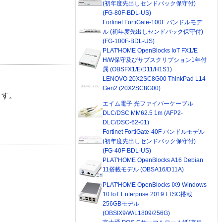
(初年度先出しセンドバック保守付)
(FG-80F-BDL-US)
Fortinet FortiGate-100F バンドルモデ
ル (初年度先出しセンドバック保守付)
(FG-100F-BDL-US)
PLAT'HOME OpenBlocks IoT FX1/E
H/W保守及びサブスクリプション1年付
属 (OBSFX1/E/D11/H1S1)
LENOVO 20X2SC8G00 ThinkPad L14
Gen2 (20X2SC8G00)
ます。
エイム電子 光ファイバーケーブル
DLC/DSC MM62.5 1m (AFP2-
DLC/DSC-62-01)
Fortinet FortiGate-40F バンドルモデル
(初年度先出しセンドバック保守付)
(FG-40F-BDL-US)
PLAT'HOME OpenBlocks A16 Debian
11搭載モデル (OBSA16/D11A)
PLAT'HOME OpenBlocks IX9 Windows
10 IoT Enterprise 2019 LTSC搭載
256GBモデル
(OBSIX9/W/L1809/256G)