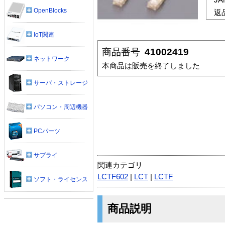
OpenBlocks
返
IoT関連
商品番号
41002419
ネットワーク
本商品は販売を終了しました
サーバ・ストレージ
パソコン・周辺機器
PCパーツ
サプライ
関連カテゴリ
LCTF602
|
LCT
|
LCTF
ソフト・ライセンス
商品説明