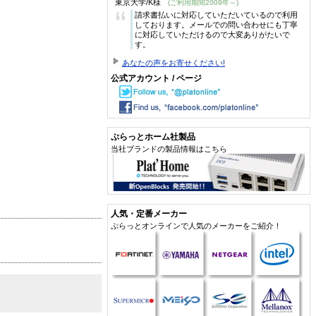
東京大学/K様
(ご利用期間2009年～)
“
請求書払いに対応していただいているので利用
しております。メールでの問い合わせにも丁寧
に対応していただけるので大変ありがたいで
す。
あなたの声をお寄せください!
公式アカウント / ページ
ぷらっとホーム社製品
当社ブランドの製品情報はこちら
人気・定番メーカー
ぷらっとオンラインで人気のメーカーをご紹介！