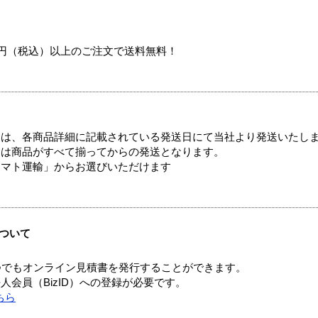
00円（税込）以上のご注文で送料無料！
ては、各商品詳細に記載されている発送日にて当社より発送いたし
送は商品がすべて揃ってからの発送となります。
ヤマト運輸」からお選びいただけます
ついて
つでもオンライン見積書を発行することができます。
会員（BizID）への登録が必要です。
ちら