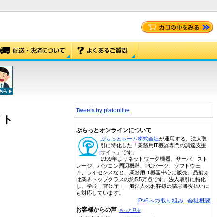
Tweets by platonline
イト
ぷらっとオンラインについて
ぷらっとホーム株式会社
が運用する、法人取
引に特化した「業務用IT機器専門の調達支援
サイト」です。
1999年よりネットワーク機器、サーバ、スト
レージ、パソコン周辺機器、PCパーツ、ソフトウェ
ア、ライセンスなど、業務用IT機器中心に販売。品揃え
は業界トップクラスの約5.5万点です。法人取引に特化
し、学校・官公庁・一般法人のお客様の請求書後払いに
も対応しています。
IPv6への取り組み
会社概要
お客様からの声
もっと見る