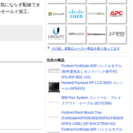
も気にならず配線でき
いモールド加工。
その他、多数のメーカー商品を取り扱ってます
注目の商品
Fortinet FortiGate-60Fバンドルモデル
(初年度先出しセンドバック保守付)
(FG-60F-BDL-US)
Hewlett-Packard HP LCD 8500 コンソ
ール (AF642A)
IBM Flex System コンソール・ブレイ
クアウト・ケーブル (81Y5286)
Fortinet Rack Mount Tray
(FortiGate40F/50E/60E/60F/61F/80E/8
0F/FS-108E) (SP-RACKTRAY-02)
Fortinet FortiGate-80F バンドルモデル