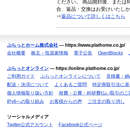
ください。 商品開封後、または
合、返品・交換はお受けいたし
⇒
返品について詳しくはこちら
ぷらっとホーム株式会社
—
https://www.plathome.co.jp/
会社概要
株主・投資家情報
電子公告
OpenBlocks
ぷらっとオンライン
—
https://online.plathome.co.jp/
ご利用ガイド
ぷらっとオンラインについて
見積書・納
配送・決済について
よくあるご質問
特定商取引法に基
個人情報取り扱い方針
校費・公費・科研費払い取引のご
IPv6への取り組み
お客様からの声
ご注文の取り消し
ソーシャルメディア
Twitter公式アカウント
Facebook公式ページ