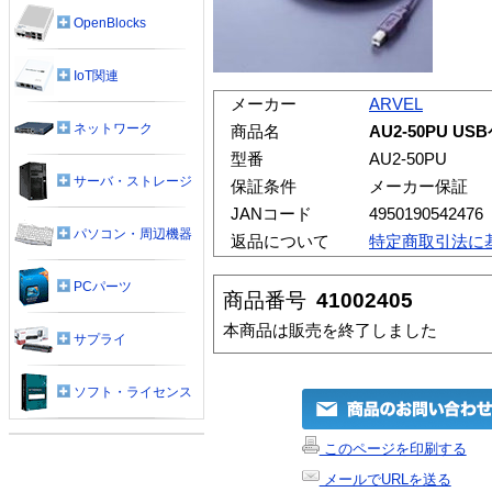
OpenBlocks
IoT関連
メーカー
ARVEL
ネットワーク
商品名
AU2-50PU U
型番
AU2-50PU
サーバ・ストレージ
保証条件
メーカー保証
JANコード
4950190542476
パソコン・周辺機器
返品について
特定商取引法に
PCパーツ
商品番号
41002405
本商品は販売を終了しました
サプライ
ソフト・ライセンス
このページを印刷する
メールでURLを送る