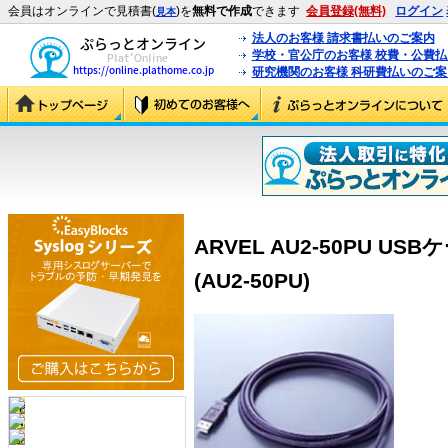
会員はオンラインで見積書(
)を
無料で作成
できます
会員登録(無料)
ログイン
見本
法人のお客様 請求書払いのご案内
学校・官公庁のお客様 校費・公費
研究機関のお客様 科研費払いのご案
ARVEL AU2-50PU US
(AU2-50PU)