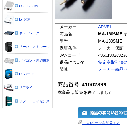
OpenBlocks
IoT関連
メーカー
ARVEL
ネットワーク
商品名
MA-130SM
型番
MA-130SME
サーバ・ストレージ
保証条件
メーカー保証
JANコード
495019026923
パソコン・周辺機器
返品について
特定商取引法
関連
メーカー商品
PCパーツ
商品番号
41002399
サプライ
本商品は販売を終了しました
ソフト・ライセンス
このページを印刷する