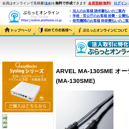
会員はオンラインで見積書(
)を
無料で作成
できます
会員登録(無料)
ログイン
見本
法人のお客様 請求書払いのご案内
学校・官公庁のお客様 校費・公費
研究機関のお客様 科研費払いのご案
ARVEL MA-130SME
(MA-130SME)