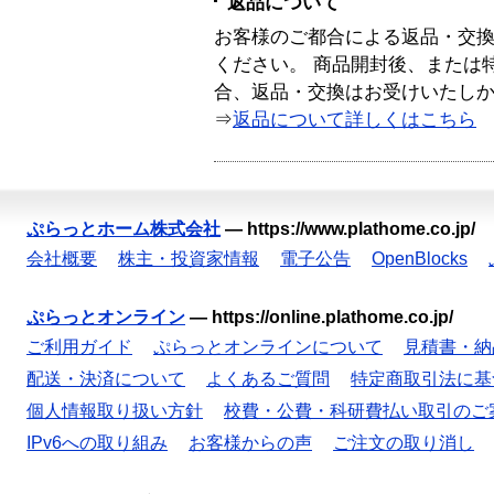
返品について
お客様のご都合による返品・交
ください。 商品開封後、または
合、返品・交換はお受けいたし
⇒
返品について詳しくはこちら
ぷらっとホーム株式会社
—
https://www.plathome.co.jp/
会社概要
株主・投資家情報
電子公告
OpenBlocks
ぷらっとオンライン
—
https://online.plathome.co.jp/
ご利用ガイド
ぷらっとオンラインについて
見積書・納
配送・決済について
よくあるご質問
特定商取引法に基
個人情報取り扱い方針
校費・公費・科研費払い取引のご
IPv6への取り組み
お客様からの声
ご注文の取り消し