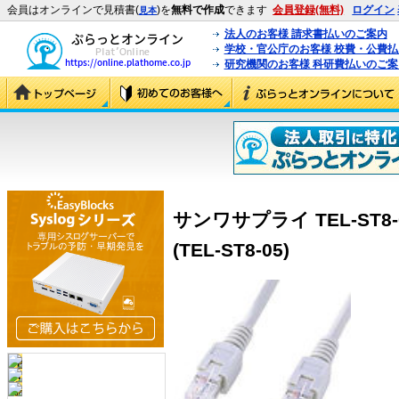
会員はオンラインで見積書(
)を
無料で作成
できます
会員登録(無料)
ログイン
見本
法人のお客様 請求書払いのご案内
学校・官公庁のお客様 校費・公費
研究機関のお客様 科研費払いのご案
サンワサプライ TEL-ST
(TEL-ST8-05)