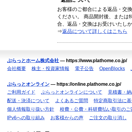
返品について
お客様のご都合による返品・交
ください。 商品開封後、または
合、返品・交換はお受けいたし
⇒
返品について詳しくはこちら
ぷらっとホーム株式会社
—
https://www.plathome.co.jp/
会社概要
株主・投資家情報
電子公告
OpenBlocks
ぷらっとオンライン
—
https://online.plathome.co.jp/
ご利用ガイド
ぷらっとオンラインについて
見積書・納
配送・決済について
よくあるご質問
特定商取引法に基
個人情報取り扱い方針
校費・公費・科研費払い取引のご
IPv6への取り組み
お客様からの声
ご注文の取り消し