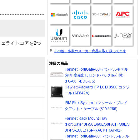
ェライトコアを2つ
その他、多数のメーカー商品を取り扱ってます
注目の商品
Fortinet FortiGate-60Fバンドルモデル
(初年度先出しセンドバック保守付)
(FG-60F-BDL-US)
Hewlett-Packard HP LCD 8500 コンソ
ール (AF642A)
IBM Flex System コンソール・ブレイ
クアウト・ケーブル (81Y5286)
Fortinet Rack Mount Tray
(FortiGate40F/50E/60E/60F/61F/80E/8
0F/FS-108E) (SP-RACKTRAY-02)
Fortinet FortiGate-80F バンドルモデル