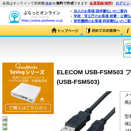
会員はオンラインで見積書(
)を
無料で作成
できます
会員登録(無料)
ログイン
見本
法人のお客様 請求書払いのご案内
学校・官公庁のお客様 校費・公費
研究機関のお客様 科研費払いのご案
ELECOM USB-FSM5
(USB-FSM503)
メ
商
型
保
J