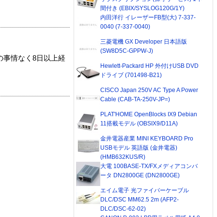
間付き (EBIX/SYSLOG120G/1Y)
内田洋行 イレーザーFB型(大) 7-337-
0040 (7-337-0040)
三菱電機 GX Developer 日本語版
(SW8D5C-GPPW-J)
の事情なく8日以上経
Hewlett-Packard HP 外付けUSB DVD
ドライブ (701498-B21)
CISCO Japan 250V AC Type A Power
Cable (CAB-TA-250V-JP=)
PLAT'HOME OpenBlocks IX9 Debian
11搭載モデル (OBSIX9/D11A)
金井電器産業 MINI KEYBOARD Pro
USBモデル 英語版 (金井電器)
(HMB632KUS/R)
大電 100BASE-TX/FXメディアコンバ
ータ DN2800GE (DN2800GE)
エイム電子 光ファイバーケーブル
DLC/DSC MM62.5 2m (AFP2-
DLC/DSC-62-02)