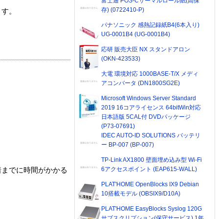
富士通 POS-Cサーマルロール紙(高保
存) (0722410-P)
ます。
パナソニック 感熱記録紙B4(6本入り)
UG-0001B4 (UG-0001B4)
応研 販売大臣 NX スタンドアロン
(OKN-423533)
大電 環境対応 1000BASE-T/X メディ
アコンバータ (DN1800SG2E)
Microsoft Windows Server Standard
2019 16コアライセンス 64bitWin対応
日本語版 5CAL付 DVDパッケージ
(P73-07691)
IDEC AUTO-ID SOLUTIONS バッテリ
ー BP-007 (BP-007)
TP-Link AX1800 壁面埋め込み型 Wi-Fi
6アクセスポイント (EAP615-WALL)
着までに時間がかかる
PLAT'HOME OpenBlocks IX9 Debian
10搭載モデル (OBSIX9/D10A)
PLAT'HOME EasyBlocks Syslog 120G
サブスクリプション(保守サービス) 1年