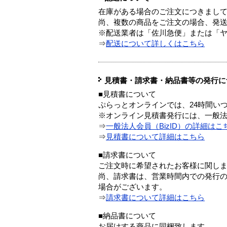
在庫がある場合のご注文につきまし
尚、複数の商品をご注文の場合、発
※配送業者は「佐川急便」または「
⇒
配送について詳しくはこちら
見積書・請求書・納品書等の発行に
■見積書について
ぷらっとオンラインでは、24時間い
※オンライン見積書発行には、一般法人
⇒
一般法人会員（BizID）の詳細はこ
⇒
見積書について詳細はこちら
■請求書について
ご注文時に希望されたお客様に関し
尚、請求書は、営業時間内での発行
場合がございます。
⇒
請求書について詳細はこちら
■納品書について
お届けする商品に同梱致します。