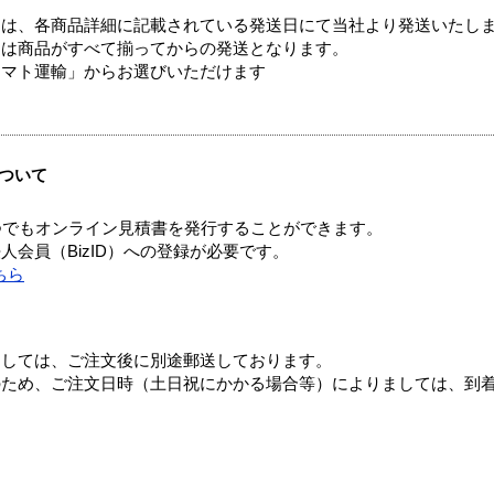
ては、各商品詳細に記載されている発送日にて当社より発送いたし
送は商品がすべて揃ってからの発送となります。
ヤマト運輸」からお選びいただけます
ついて
つでもオンライン見積書を発行することができます。
会員（BizID）への登録が必要です。
ちら
ましては、ご注文後に別途郵送しております。
のため、ご注文日時（土日祝にかかる場合等）によりましては、到