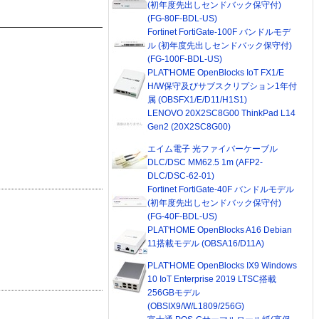
(初年度先出しセンドバック保守付)
(FG-80F-BDL-US)
Fortinet FortiGate-100F バンドルモデ
ル (初年度先出しセンドバック保守付)
(FG-100F-BDL-US)
PLAT'HOME OpenBlocks IoT FX1/E
H/W保守及びサブスクリプション1年付
属 (OBSFX1/E/D11/H1S1)
LENOVO 20X2SC8G00 ThinkPad L14
Gen2 (20X2SC8G00)
エイム電子 光ファイバーケーブル
DLC/DSC MM62.5 1m (AFP2-
DLC/DSC-62-01)
Fortinet FortiGate-40F バンドルモデル
(初年度先出しセンドバック保守付)
(FG-40F-BDL-US)
PLAT'HOME OpenBlocks A16 Debian
11搭載モデル (OBSA16/D11A)
PLAT'HOME OpenBlocks IX9 Windows
10 IoT Enterprise 2019 LTSC搭載
256GBモデル
(OBSIX9/W/L1809/256G)