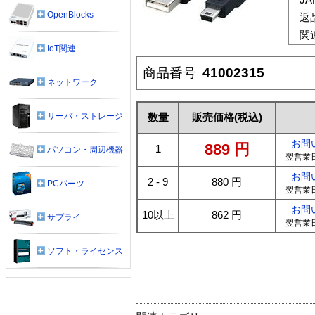
OpenBlocks
返
関
IoT関連
商品番号
41002315
ネットワーク
サーバ・ストレージ
数量
販売価格
(税込)
お問
889
円
1
パソコン・周辺機器
翌営業
お問
2 - 9
880
円
PCパーツ
翌営業
お問
10以上
862
円
サプライ
翌営業
ソフト・ライセンス