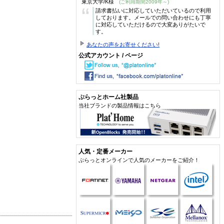
東京大学/K様
(ご利用期間2009年～)
“
請求書払いに対応していただいているので利用
しております。メールでの問い合わせにも丁寧
に対応していただけるので大変ありがたいで
す。
あなたの声をお寄せください!
公式アカウント / ページ
ぷらっとホーム社製品
当社ブランドの製品情報はこちら
人気・定番メーカー
ぷらっとオンラインで人気のメーカーをご紹介！