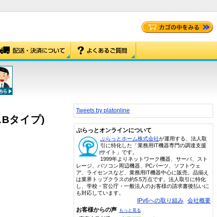
Tweets by platonline
ニBタイプ)
ぷらっとオンラインについて
ぷらっとホーム株式会社
が運用する、法人取
引に特化した「業務用IT機器専門の調達支援
サイト」です。
1999年よりネットワーク機器、サーバ、スト
レージ、パソコン周辺機器、PCパーツ、ソフトウェ
ア、ライセンスなど、業務用IT機器中心に販売。品揃え
は業界トップクラスの約5.5万点です。法人取引に特化
し、学校・官公庁・一般法人のお客様の請求書後払いに
も対応しています。
IPv6への取り組み
会社概要
お客様からの声
もっと見る