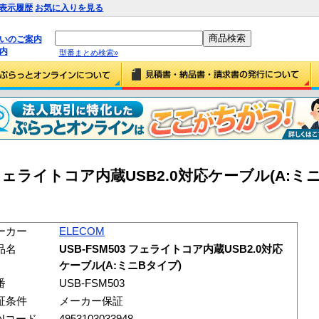
表示履歴
お気に入りを見る
払いのご案内
内
型番まとめ検索»
03 フェライトコア内蔵USB2.0対応ケーブル(A:ミ
ーカー
ELECOM
品名
USB-FSM503 フェライトコア内蔵USB2.0対応
ケーブル(A:ミニBタイプ)
番
USB-FSM503
証条件
メーカー保証
ANコード
4953103033948