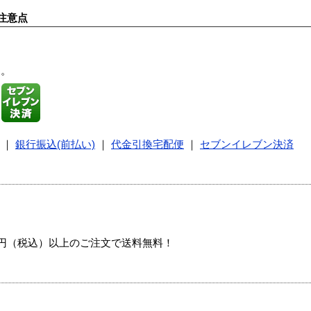
注意点
す。
｜
銀行振込(前払い)
｜
代金引換宅配便
｜
セブンイレブン決済
00円（税込）以上のご注文で送料無料！