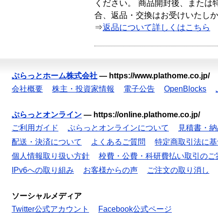
ください。 商品開封後、または
合、返品・交換はお受けいたし
⇒
返品について詳しくはこちら
ぷらっとホーム株式会社
—
https://www.plathome.co.jp/
会社概要
株主・投資家情報
電子公告
OpenBlocks
ぷらっとオンライン
—
https://online.plathome.co.jp/
ご利用ガイド
ぷらっとオンラインについて
見積書・納
配送・決済について
よくあるご質問
特定商取引法に基
個人情報取り扱い方針
校費・公費・科研費払い取引のご
IPv6への取り組み
お客様からの声
ご注文の取り消し
ソーシャルメディア
Twitter公式アカウント
Facebook公式ページ