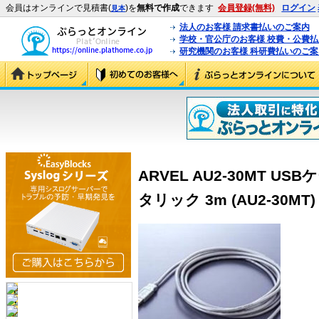
会員はオンラインで見積書(
)を
無料で作成
できます
会員登録(無料)
ログイン
見本
法人のお客様 請求書払いのご案内
学校・官公庁のお客様 校費・公費
研究機関のお客様 科研費払いのご案
ARVEL AU2-30MT U
タリック 3m (AU2-30MT)