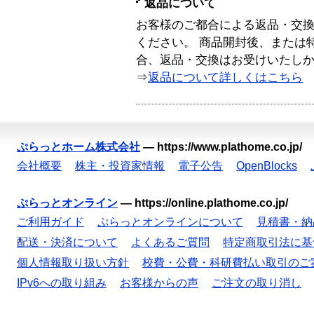
返品について
お客様のご都合による返品・交
ください。 商品開封後、または
合、返品・交換はお受けいたし
⇒
返品について詳しくはこちら
ぷらっとホーム株式会社
—
https://www.plathome.co.jp/
会社概要
株主・投資家情報
電子公告
OpenBlocks
ぷらっとオンライン
—
https://online.plathome.co.jp/
ご利用ガイド
ぷらっとオンラインについて
見積書・納
配送・決済について
よくあるご質問
特定商取引法に基
個人情報取り扱い方針
校費・公費・科研費払い取引のご
IPv6への取り組み
お客様からの声
ご注文の取り消し