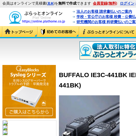
会員はオンラインで見積書(
)を
無料で作成
できます
会員登録(無料)
ログイン
見本
法人のお客様 請求書払いのご案内
学校・官公庁のお客様 校費・公費
研究機関のお客様 科研費払いのご案
BUFFALO IE3C-441BK I
441BK)