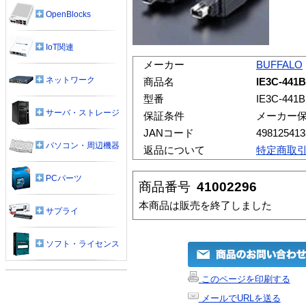
OpenBlocks
IoT関連
メーカー
BUFFALO
ネットワーク
商品名
IE3C-44
型番
IE3C-441
サーバ・ストレージ
保証条件
メーカー
JANコード
498125413
パソコン・周辺機器
返品について
特定商取
PCパーツ
商品番号
41002296
本商品は販売を終了しました
サプライ
ソフト・ライセンス
このページを印刷する
メールでURLを送る