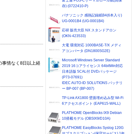
富士通 POS-Cサーマルロール紙(高保
存) (0722410-P)
パナソニック 感熱記録紙B4(6本入り)
UG-0001B4 (UG-0001B4)
応研 販売大臣 NX スタンドアロン
(OKN-423533)
大電 環境対応 1000BASE-T/X メディ
アコンバータ (DN1800SG2E)
Microsoft Windows Server Standard
の事情なく8日以上経
2019 16コアライセンス 64bitWin対応
日本語版 5CAL付 DVDパッケージ
(P73-07691)
IDEC AUTO-ID SOLUTIONS バッテリ
ー BP-007 (BP-007)
TP-Link AX1800 壁面埋め込み型 Wi-Fi
6アクセスポイント (EAP615-WALL)
PLAT'HOME OpenBlocks IX9 Debian
10搭載モデル (OBSIX9/D10A)
PLAT'HOME EasyBlocks Syslog 120G
サブスクリプション(保守サービス) 1年