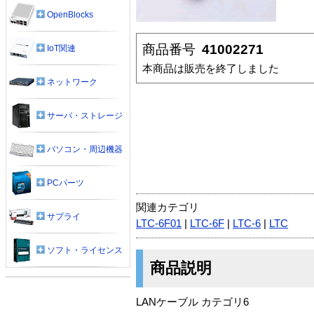
OpenBlocks
商品番号
41002271
IoT関連
本商品は販売を終了しました
ネットワーク
サーバ・ストレージ
パソコン・周辺機器
PCパーツ
関連カテゴリ
サプライ
LTC-6F01
|
LTC-6F
|
LTC-6
|
LTC
ソフト・ライセンス
商品説明
LANケーブル カテゴリ6