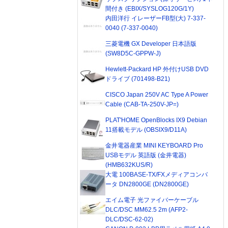
間付き (EBIX/SYSLOG120G/1Y)
内田洋行 イレーザーFB型(大) 7-337-
0040 (7-337-0040)
三菱電機 GX Developer 日本語版
(SW8D5C-GPPW-J)
Hewlett-Packard HP 外付けUSB DVD
ドライブ (701498-B21)
CISCO Japan 250V AC Type A Power
Cable (CAB-TA-250V-JP=)
PLAT'HOME OpenBlocks IX9 Debian
11搭載モデル (OBSIX9/D11A)
金井電器産業 MINI KEYBOARD Pro
USBモデル 英語版 (金井電器)
(HMB632KUS/R)
大電 100BASE-TX/FXメディアコンバ
ータ DN2800GE (DN2800GE)
エイム電子 光ファイバーケーブル
DLC/DSC MM62.5 2m (AFP2-
DLC/DSC-62-02)