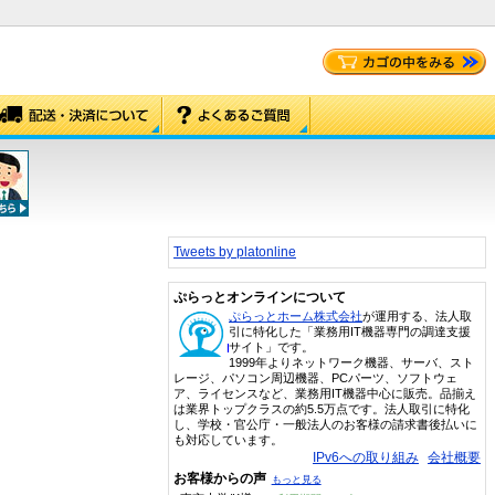
Tweets by platonline
ぷらっとオンラインについて
ぷらっとホーム株式会社
が運用する、法人取
引に特化した「業務用IT機器専門の調達支援
サイト」です。
1999年よりネットワーク機器、サーバ、スト
レージ、パソコン周辺機器、PCパーツ、ソフトウェ
ア、ライセンスなど、業務用IT機器中心に販売。品揃え
は業界トップクラスの約5.5万点です。法人取引に特化
し、学校・官公庁・一般法人のお客様の請求書後払いに
も対応しています。
IPv6への取り組み
会社概要
お客様からの声
もっと見る