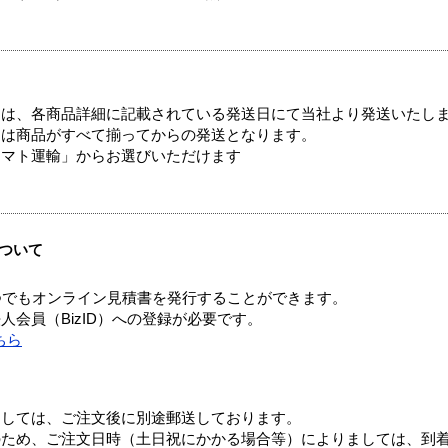
ては、各商品詳細に記載されている発送日にて当社より発送いたし
送は商品がすべて揃ってからの発送となります。
ヤマト運輸」からお選びいただけます
ついて
つでもオンライン見積書を発行することができます。
会員（BizID）への登録が必要です。
ちら
ましては、ご注文後に別途郵送しております。
のため、ご注文日時（土日祝にかかる場合等）によりましては、到