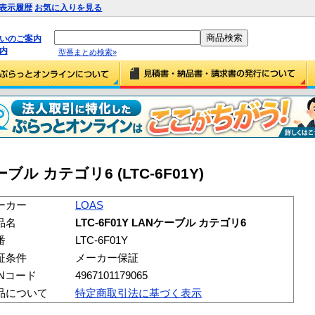
表示履歴
お気に入りを見る
払いのご案内
内
型番まとめ検索»
ケーブル カテゴリ6 (LTC-6F01Y)
ーカー
LOAS
品名
LTC-6F01Y LANケーブル カテゴリ6
番
LTC-6F01Y
証条件
メーカー保証
ANコード
4967101179065
品について
特定商取引法に基づく表示