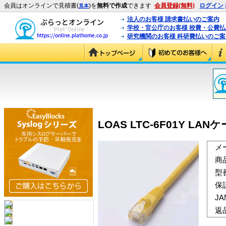
会員はオンラインで見積書(
)を
無料で作成
できます
会員登録(無料)
ログイン
見本
法人のお客様 請求書払いのご案内
学校・官公庁のお客様 校費・公費
研究機関のお客様 科研費払いのご案
LOAS LTC-6F01Y LAN
メ
商
型
保
J
返