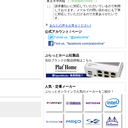
東京大学/K様
(ご利用期間2009年～)
“
請求書払いに対応していただいているので利用
しております。メールでの問い合わせにも丁寧
に対応していただけるので大変ありがたいで
す。
あなたの声をお寄せください!
公式アカウント / ページ
ぷらっとホーム社製品
当社ブランドの製品情報はこちら
人気・定番メーカー
ぷらっとオンラインで人気のメーカーをご紹介！