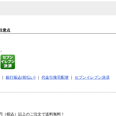
注意点
す。
｜
銀行振込(前払い)
｜
代金引換宅配便
｜
セブンイレブン決済
00円（税込）以上のご注文で送料無料！