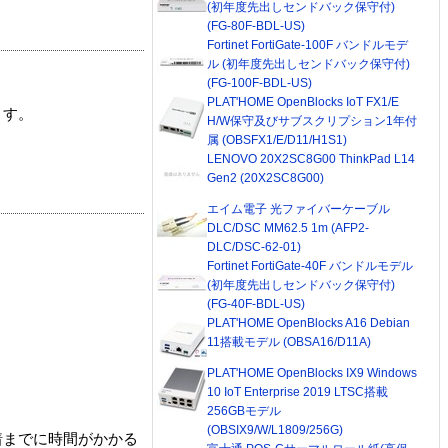
(初年度先出しセンドバック保守付)
(FG-80F-BDL-US)
Fortinet FortiGate-100F バンドルモデ
ル (初年度先出しセンドバック保守付)
(FG-100F-BDL-US)
PLAT'HOME OpenBlocks IoT FX1/E
ます。
H/W保守及びサブスクリプション1年付
属 (OBSFX1/E/D11/H1S1)
LENOVO 20X2SC8G00 ThinkPad L14
Gen2 (20X2SC8G00)
エイム電子 光ファイバーケーブル
DLC/DSC MM62.5 1m (AFP2-
DLC/DSC-62-01)
Fortinet FortiGate-40F バンドルモデル
(初年度先出しセンドバック保守付)
(FG-40F-BDL-US)
PLAT'HOME OpenBlocks A16 Debian
11搭載モデル (OBSA16/D11A)
PLAT'HOME OpenBlocks IX9 Windows
10 IoT Enterprise 2019 LTSC搭載
256GBモデル
(OBSIX9/W/L1809/256G)
着までに時間がかかる