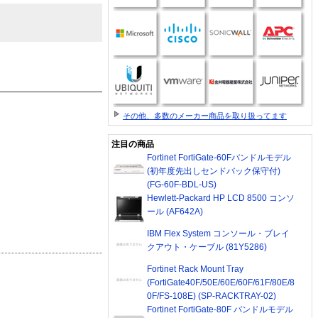
その他、多数のメーカー商品を取り扱ってます
注目の商品
Fortinet FortiGate-60Fバンドルモデル
(初年度先出しセンドバック保守付)
(FG-60F-BDL-US)
Hewlett-Packard HP LCD 8500 コンソ
ール (AF642A)
IBM Flex System コンソール・ブレイ
クアウト・ケーブル (81Y5286)
Fortinet Rack Mount Tray
(FortiGate40F/50E/60E/60F/61F/80E/8
0F/FS-108E) (SP-RACKTRAY-02)
Fortinet FortiGate-80F バンドルモデル