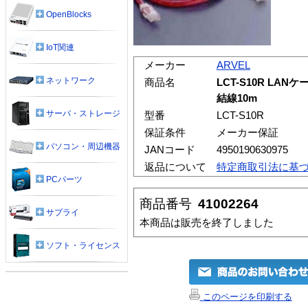
OpenBlocks
IoT関連
メーカー
ARVEL
ネットワーク
商品名
LCT-S10R LAN
結線10m
サーバ・ストレージ
型番
LCT-S10R
保証条件
メーカー保証
パソコン・周辺機器
JANコード
4950190630975
返品について
特定商取引法に基
PCパーツ
商品番号
41002264
サプライ
本商品は販売を終了しました
ソフト・ライセンス
このページを印刷する