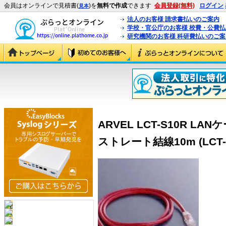
会員はオンラインで見積書(
)を
無料で作成
できます
会員登録(無料)
ログイン
見本
法人のお客様 請求書払いのご案内
学校・官公庁のお客様 校費・公費
研究機関のお客様 科研費払いのご案
ARVEL LCT-S10R LAN
ストレート結線10m (LCT-