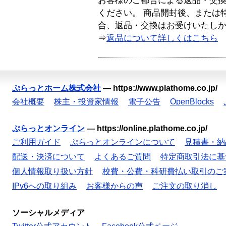
お客様のご都合による返品・交
ください。 商品開封後、または
合、返品・交換はお受けいたし
⇒
返品について詳しくはこちら
ぷらっとホーム株式会社
—
https://www.plathome.co.jp/
会社概要
株主・投資家情報
電子公告
OpenBlocks
ぷらっとオンライン
—
https://online.plathome.co.jp/
ご利用ガイド
ぷらっとオンラインについて
見積書・納
配送・決済について
よくあるご質問
特定商取引法に基
個人情報取り扱い方針
校費・公費・科研費払い取引のご
IPv6への取り組み
お客様からの声
ご注文の取り消し
ソーシャルメディア