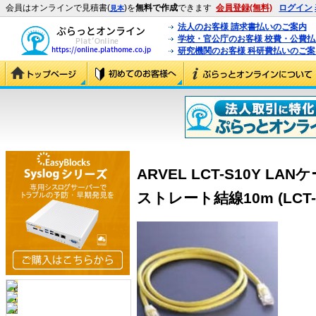
会員はオンラインで見積書(
)を
無料で作成
できます
会員登録(無料)
ログイン
見本
法人のお客様 請求書払いのご案内
学校・官公庁のお客様 校費・公費
研究機関のお客様 科研費払いのご案
ARVEL LCT-S10Y LAN
ストレート結線10m (LCT-S