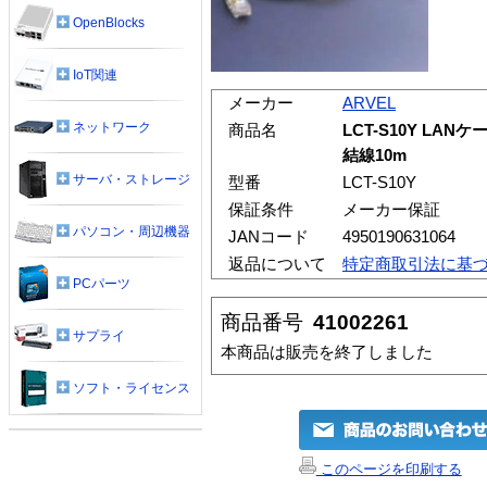
OpenBlocks
IoT関連
メーカー
ARVEL
ネットワーク
商品名
LCT-S10Y LAN
結線10m
サーバ・ストレージ
型番
LCT-S10Y
保証条件
メーカー保証
パソコン・周辺機器
JANコード
4950190631064
返品について
特定商取引法に基
PCパーツ
商品番号
41002261
サプライ
本商品は販売を終了しました
ソフト・ライセンス
このページを印刷する