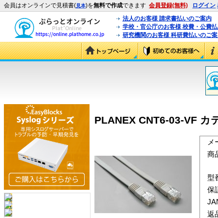
会員はオンラインで見積書(
)を
無料で作成
できます
会員登録(無料)
ログイン
見本
法人のお客様 請求書払いのご案内
学校・官公庁のお客様 校費・公費
研究機関のお客様 科研費払いのご案
PLANEX CNT6-03-VF 
メ
商
型
保
J
返