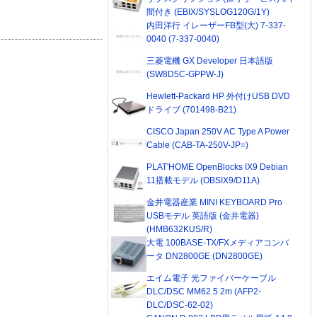
間付き (EBIX/SYSLOG120G/1Y)
内田洋行 イレーザーFB型(大) 7-337-
0040 (7-337-0040)
三菱電機 GX Developer 日本語版
(SW8D5C-GPPW-J)
Hewlett-Packard HP 外付けUSB DVD
ドライブ (701498-B21)
CISCO Japan 250V AC Type A Power
Cable (CAB-TA-250V-JP=)
PLAT'HOME OpenBlocks IX9 Debian
11搭載モデル (OBSIX9/D11A)
金井電器産業 MINI KEYBOARD Pro
USBモデル 英語版 (金井電器)
(HMB632KUS/R)
大電 100BASE-TX/FXメディアコンバ
ータ DN2800GE (DN2800GE)
エイム電子 光ファイバーケーブル
DLC/DSC MM62.5 2m (AFP2-
DLC/DSC-62-02)