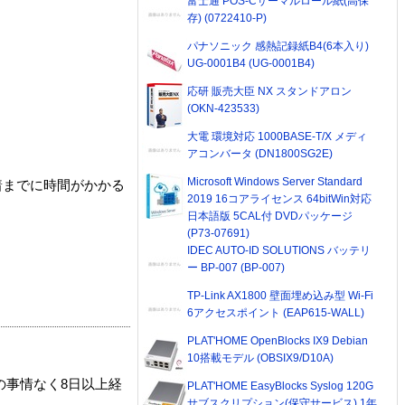
富士通 POS-Cサーマルロール紙(高保
存) (0722410-P)
パナソニック 感熱記録紙B4(6本入り)
UG-0001B4 (UG-0001B4)
応研 販売大臣 NX スタンドアロン
(OKN-423533)
大電 環境対応 1000BASE-T/X メディ
アコンバータ (DN1800SG2E)
Microsoft Windows Server Standard
着までに時間がかかる
2019 16コアライセンス 64bitWin対応
日本語版 5CAL付 DVDパッケージ
(P73-07691)
IDEC AUTO-ID SOLUTIONS バッテリ
ー BP-007 (BP-007)
TP-Link AX1800 壁面埋め込み型 Wi-Fi
6アクセスポイント (EAP615-WALL)
PLAT'HOME OpenBlocks IX9 Debian
10搭載モデル (OBSIX9/D10A)
の事情なく8日以上経
PLAT'HOME EasyBlocks Syslog 120G
サブスクリプション(保守サービス) 1年