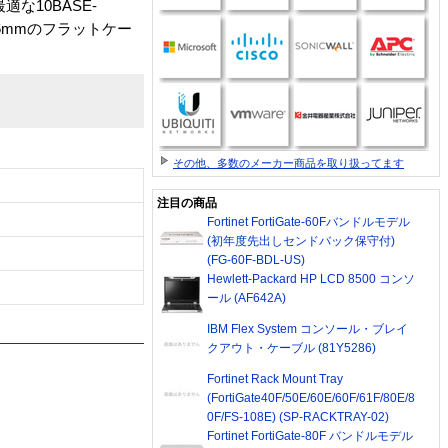
な10BASE-
幅6mmのフラットケー
その他、多数のメーカー商品を取り扱ってます
注目の商品
Fortinet FortiGate-60Fバンドルモデル
(初年度先出しセンドバック保守付)
(FG-60F-BDL-US)
Hewlett-Packard HP LCD 8500 コンソ
ール (AF642A)
IBM Flex System コンソール・ブレイ
クアウト・ケーブル (81Y5286)
Fortinet Rack Mount Tray
(FortiGate40F/50E/60E/60F/61F/80E/8
0F/FS-108E) (SP-RACKTRAY-02)
Fortinet FortiGate-80F バンドルモデル