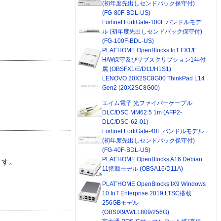
(初年度先出しセンドバック保守付)
(FG-80F-BDL-US)
Fortinet FortiGate-100F バンドルモデ
ル (初年度先出しセンドバック保守付)
(FG-100F-BDL-US)
PLAT'HOME OpenBlocks IoT FX1/E
H/W保守及びサブスクリプション1年付
属 (OBSFX1/E/D11/H1S1)
LENOVO 20X2SC8G00 ThinkPad L14
Gen2 (20X2SC8G00)
エイム電子 光ファイバーケーブル
DLC/DSC MM62.5 1m (AFP2-
DLC/DSC-62-01)
Fortinet FortiGate-40F バンドルモデル
(初年度先出しセンドバック保守付)
(FG-40F-BDL-US)
PLAT'HOME OpenBlocks A16 Debian
ます。
11搭載モデル (OBSA16/D11A)
PLAT'HOME OpenBlocks IX9 Windows
10 IoT Enterprise 2019 LTSC搭載
256GBモデル
(OBSIX9/W/L1809/256G)