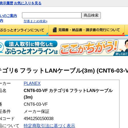
表示履歴
お気に入りを見る
払いのご案内
内
型番まとめ検索»
カテゴリ6 フラットLANケーブル(3m) (CNT6-03-V
ーカー
PLANEX
品名
CNT6-03-VF カテゴリ6 フラットLANケーブル
(3m)
番
CNT6-03-VF
証条件
メーカー保証
ANコード
4941250150038
品について
特定商取引法に基づく表示