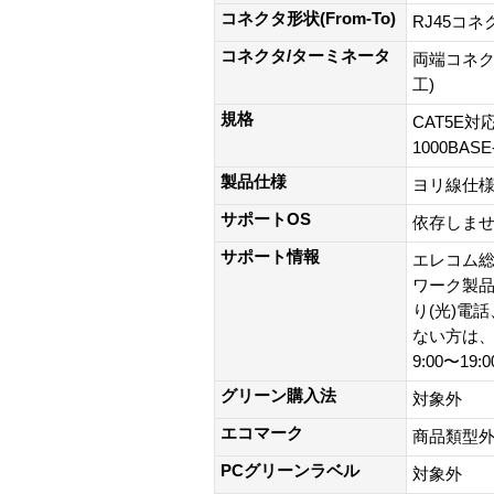
コネクタ形状(From-To)
RJ45コネ
コネクタ/ターミネータ
両端コネク
工)
規格
CAT5E対応
1000BAS
製品仕様
ヨリ線仕
サポートOS
依存しま
サポート情報
エレコム総
ワーク製品以外
り(光)電
ない方は、0
9:00〜19
グリーン購入法
対象外
エコマーク
商品類型
PCグリーンラベル
対象外