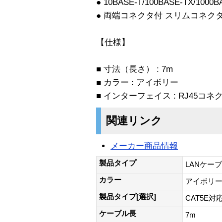
● 10BASE-T/100BASE-TX/1000
● 両端コネクタ付 スリムコネク
【仕様】
■ 寸法（長さ） : 7m
■ カラー : アイボリー
■ インターフェイス : RJ45コネ
関連リンク
メーカー商品情報
製品タイプ
LANケー
カラー
アイボリ
製品タイプ[選択]
CAT5E対
ケーブル長
7m