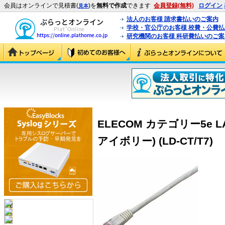
会員はオンラインで見積書(
)を
無料で作成
できます
会員登録(無料)
ログイン
見本
法人のお客様 請求書払いのご案内
学校・官公庁のお客様 校費・公費
研究機関のお客様 科研費払いのご案
ELECOM カテゴリー5e 
アイボリー) (LD-CT/T7)