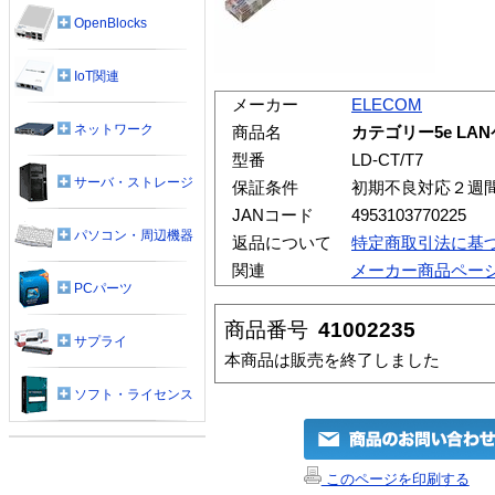
OpenBlocks
IoT関連
メーカー
ELECOM
ネットワーク
商品名
カテゴリー5e LA
型番
LD-CT/T7
サーバ・ストレージ
保証条件
初期不良対応２週
JANコード
4953103770225
パソコン・周辺機器
返品について
特定商取引法に基
関連
メーカー商品ペー
PCパーツ
商品番号
41002235
サプライ
本商品は販売を終了しました
ソフト・ライセンス
このページを印刷する