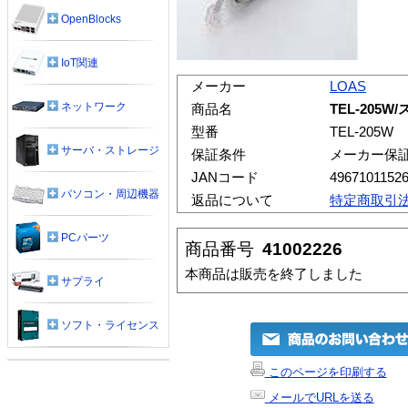
OpenBlocks
IoT関連
メーカー
LOAS
ネットワーク
商品名
TEL-205
型番
TEL-205W
サーバ・ストレージ
保証条件
メーカー保
JANコード
4967101152
パソコン・周辺機器
返品について
特定商取引
PCパーツ
商品番号
41002226
本商品は販売を終了しました
サプライ
ソフト・ライセンス
このページを印刷する
メールでURLを送る