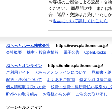
お客様のご都合による返品・交
ください。 商品開封後、または
合、返品・交換はお受けいたし
⇒
返品について詳しくはこちら
ぷらっとホーム株式会社
—
https://www.plathome.co.jp/
会社概要
株主・投資家情報
電子公告
OpenBlocks
ぷらっとオンライン
—
https://online.plathome.co.jp/
ご利用ガイド
ぷらっとオンラインについて
見積書・納
配送・決済について
よくあるご質問
特定商取引法に基
個人情報取り扱い方針
校費・公費・科研費払い取引のご
IPv6への取り組み
お客様からの声
ご注文の取り消し
ソーシャルメディア