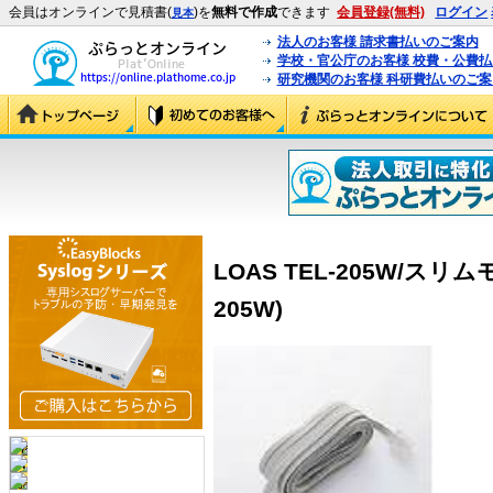
会員はオンラインで見積書(
)を
無料で作成
できます
会員登録(無料)
ログイン
見本
法人のお客様 請求書払いのご案内
学校・官公庁のお客様 校費・公費
研究機関のお客様 科研費払いのご案
LOAS TEL-205W/スリ
205W)