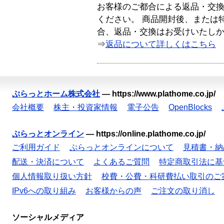
お客様のご都合による返品・交
ください。 商品開封後、または
合、返品・交換はお受けいたし
⇒
返品について詳しくはこちら
ぷらっとホーム株式会社
—
https://www.plathome.co.jp/
会社概要
株主・投資家情報
電子公告
OpenBlocks
ぷらっとオンライン
—
https://online.plathome.co.jp/
ご利用ガイド
ぷらっとオンラインについて
見積書・納
配送・決済について
よくあるご質問
特定商取引法に基
個人情報取り扱い方針
校費・公費・科研費払い取引のご
IPv6への取り組み
お客様からの声
ご注文の取り消し
ソーシャルメディア