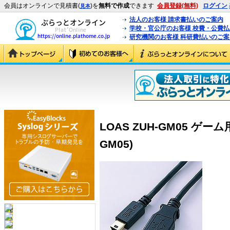
会員はオンラインで見積書(
)を
無料で作成
できます
会員登録(無料)
ログイン
見本
法人のお客様 請求書払いのご案内
学校・官公庁のお客様 校費・公費
研究機関のお客様 科研費払いのご案
LOAS ZUH-GM05 ゲー
GM05)