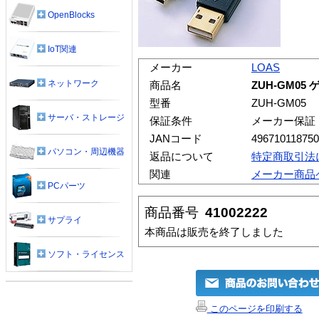
OpenBlocks
IoT関連
メーカー
LOAS
ネットワーク
商品名
ZUH-GM0
型番
ZUH-GM05
サーバ・ストレージ
保証条件
メーカー保証
JANコード
49671011875
パソコン・周辺機器
返品について
特定商取引法
関連
メーカー商品
PCパーツ
商品番号
41002222
サプライ
本商品は販売を終了しました
ソフト・ライセンス
このページを印刷する