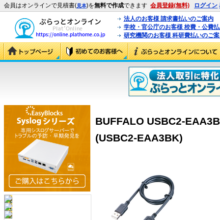
会員はオンラインで見積書(
)を
無料で作成
できます
会員登録(無料)
ログイン
見本
法人のお客様 請求書払いのご案内
学校・官公庁のお客様 校費・公費
研究機関のお客様 科研費払いのご案
BUFFALO USBC2-EAA
(USBC2-EAA3BK)