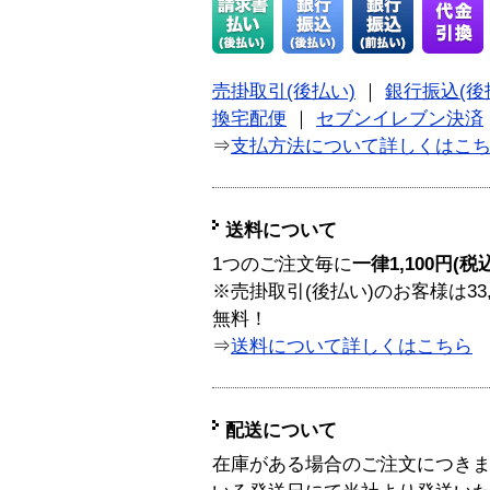
売掛取引(後払い)
｜
銀行振込(後
換宅配便
｜
セブンイレブン決済
⇒
支払方法について詳しくはこ
送料について
1つのご注文毎に
一律1,100円(税
※売掛取引(後払い)のお客様は33
無料！
⇒
送料について詳しくはこちら
配送について
在庫がある場合のご注文につき