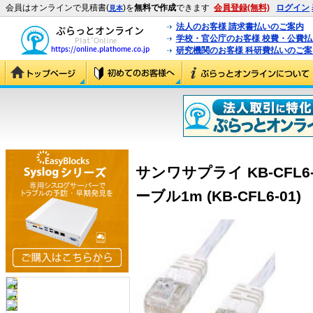
会員はオンラインで見積書(
)を
無料で作成
できます
会員登録(無料)
ログイン
見本
法人のお客様 請求書払いのご案内
学校・官公庁のお客様 校費・公費
研究機関のお客様 科研費払いのご案
サンワサプライ KB-CFL
ーブル1m (KB-CFL6-01)