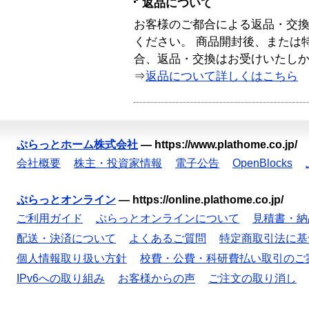
返品について
お客様のご都合による返品・交
ください。 商品開封後、または
合、返品・交換はお受けいたし
⇒
返品について詳しくはこちら
ぷらっとホーム株式会社
—
https://www.plathome.co.jp/
会社概要
株主・投資家情報
電子公告
OpenBlocks
ぷらっとオンライン
—
https://online.plathome.co.jp/
ご利用ガイド
ぷらっとオンラインについて
見積書・納
配送・決済について
よくあるご質問
特定商取引法に基
個人情報取り扱い方針
校費・公費・科研費払い取引のご
IPv6への取り組み
お客様からの声
ご注文の取り消し