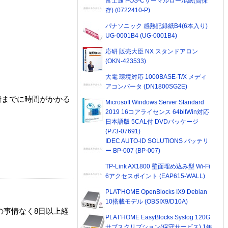
富士通 POS-Cサーマルロール紙(高保
存) (0722410-P)
パナソニック 感熱記録紙B4(6本入り)
UG-0001B4 (UG-0001B4)
応研 販売大臣 NX スタンドアロン
(OKN-423533)
大電 環境対応 1000BASE-T/X メディ
アコンバータ (DN1800SG2E)
着までに時間がかかる
Microsoft Windows Server Standard
2019 16コアライセンス 64bitWin対応
日本語版 5CAL付 DVDパッケージ
(P73-07691)
IDEC AUTO-ID SOLUTIONS バッテリ
ー BP-007 (BP-007)
TP-Link AX1800 壁面埋め込み型 Wi-Fi
6アクセスポイント (EAP615-WALL)
PLAT'HOME OpenBlocks IX9 Debian
10搭載モデル (OBSIX9/D10A)
の事情なく8日以上経
PLAT'HOME EasyBlocks Syslog 120G
サブスクリプション(保守サービス) 1年