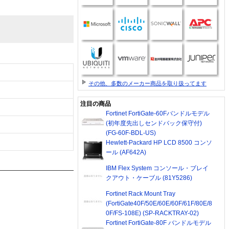
その他、多数のメーカー商品を取り扱ってます
注目の商品
Fortinet FortiGate-60Fバンドルモデル
(初年度先出しセンドバック保守付)
(FG-60F-BDL-US)
Hewlett-Packard HP LCD 8500 コンソ
ール (AF642A)
IBM Flex System コンソール・ブレイ
クアウト・ケーブル (81Y5286)
Fortinet Rack Mount Tray
(FortiGate40F/50E/60E/60F/61F/80E/8
0F/FS-108E) (SP-RACKTRAY-02)
Fortinet FortiGate-80F バンドルモデル