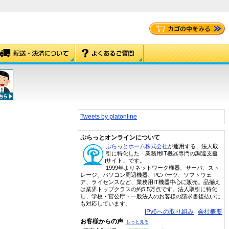
Tweets by platonline
ぷらっとオンラインについて
ぷらっとホーム株式会社
が運用する、法人取
引に特化した「業務用IT機器専門の調達支援
サイト」です。
1999年よりネットワーク機器、サーバ、スト
レージ、パソコン周辺機器、PCパーツ、ソフトウェ
ア、ライセンスなど、業務用IT機器中心に販売。品揃え
は業界トップクラスの約5.5万点です。法人取引に特化
し、学校・官公庁・一般法人のお客様の請求書後払いに
も対応しています。
IPv6への取り組み
会社概要
お客様からの声
もっと見る