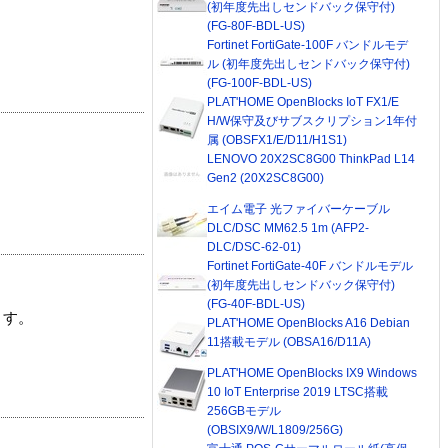
(初年度先出しセンドバック保守付)
(FG-80F-BDL-US)
Fortinet FortiGate-100F バンドルモデ
ル (初年度先出しセンドバック保守付)
(FG-100F-BDL-US)
PLAT'HOME OpenBlocks IoT FX1/E
H/W保守及びサブスクリプション1年付
属 (OBSFX1/E/D11/H1S1)
LENOVO 20X2SC8G00 ThinkPad L14
Gen2 (20X2SC8G00)
エイム電子 光ファイバーケーブル
DLC/DSC MM62.5 1m (AFP2-
DLC/DSC-62-01)
Fortinet FortiGate-40F バンドルモデル
(初年度先出しセンドバック保守付)
(FG-40F-BDL-US)
ます。
PLAT'HOME OpenBlocks A16 Debian
11搭載モデル (OBSA16/D11A)
PLAT'HOME OpenBlocks IX9 Windows
10 IoT Enterprise 2019 LTSC搭載
256GBモデル
(OBSIX9/W/L1809/256G)