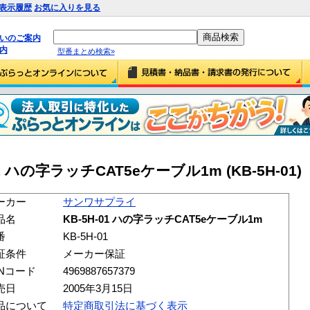
表示履歴
お気に入りを見る
払いのご案内
内
型番まとめ検索»
 ハの字ラッチCAT5eケーブル1m (KB-5H-01)
ーカー
サンワサプライ
品名
KB-5H-01 ハの字ラッチCAT5eケーブル1m
番
KB-5H-01
証条件
メーカー保証
ANコード
4969887657379
売日
2005年3月15日
品について
特定商取引法に基づく表示