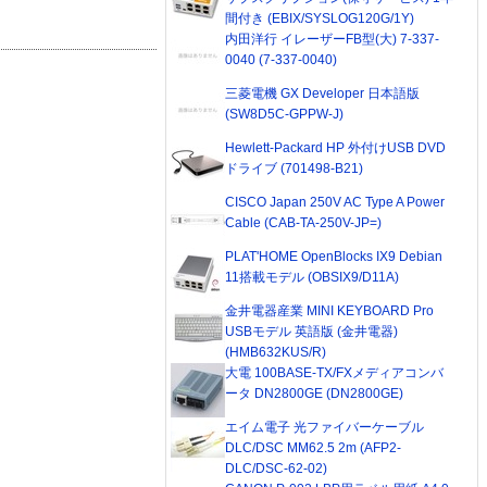
間付き (EBIX/SYSLOG120G/1Y)
内田洋行 イレーザーFB型(大) 7-337-
0040 (7-337-0040)
三菱電機 GX Developer 日本語版
(SW8D5C-GPPW-J)
Hewlett-Packard HP 外付けUSB DVD
ドライブ (701498-B21)
CISCO Japan 250V AC Type A Power
Cable (CAB-TA-250V-JP=)
PLAT'HOME OpenBlocks IX9 Debian
11搭載モデル (OBSIX9/D11A)
金井電器産業 MINI KEYBOARD Pro
USBモデル 英語版 (金井電器)
(HMB632KUS/R)
大電 100BASE-TX/FXメディアコンバ
ータ DN2800GE (DN2800GE)
エイム電子 光ファイバーケーブル
DLC/DSC MM62.5 2m (AFP2-
DLC/DSC-62-02)