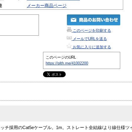
連
メーカー商品ページ
このページを印刷する
メールでURLを送る
お気に入りに追加する
このページのURL
https://plth.me/41002200
チ採用のCat5eケーブル。1m。ストレート全結線/より線仕様