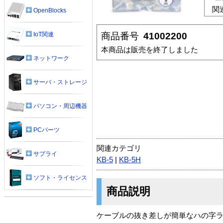
関
OpenBlocks
商品番号
41002200
IoT関連
本商品は販売を終了しました
ネットワーク
サーバ・ストレージ
パソコン・周辺機器
PCパーツ
関連カテゴリ
サプライ
KB-5
|
KB-5H
ソフト・ライセンス
商品説明
ケーブルの抜き差しが簡単なハの字ラッ