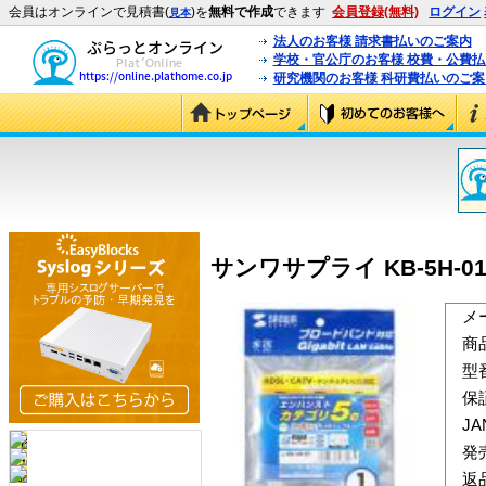
会員はオンラインで見積書(
)を
無料で作成
できます
会員登録(無料)
ログイン
見本
法人のお客様 請求書払いのご案内
学校・官公庁のお客様 校費・公費
研究機関のお客様 科研費払いのご案
サンワサプライ KB-5H-01
メ
商
型
保
J
発
返