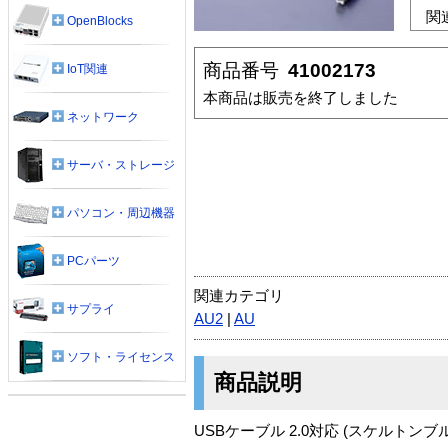
関
OpenBlocks
商品番号
41002173
IoT関連
本商品は販売を終了しました
ネットワーク
サーバ・ストレージ
パソコン・周辺機器
PCパーツ
関連カテゴリ
サプライ
AU2
|
AU
ソフト・ライセンス
商品説明
USBケーブル 2.0対応 (スケルトンブ