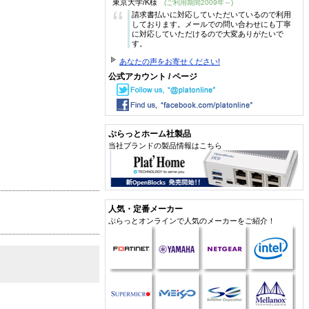
東京大学/K様
(ご利用期間2009年～)
“
請求書払いに対応していただいているので利用
しております。メールでの問い合わせにも丁寧
に対応していただけるので大変ありがたいで
す。
あなたの声をお寄せください!
公式アカウント / ページ
ぷらっとホーム社製品
当社ブランドの製品情報はこちら
人気・定番メーカー
ぷらっとオンラインで人気のメーカーをご紹介！