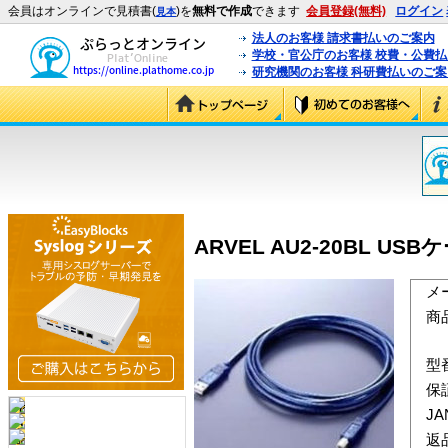
会員はオンラインで見積書(
)を
無料で作成
できます
会員登録(無料)
ログイン
見本
法人のお客様 請求書払いのご案内
学校・官公庁のお客様 校費・公費
研究機関のお客様 科研費払いのご案
ARVEL AU2-20BL US
メ
商
型
保
J
返