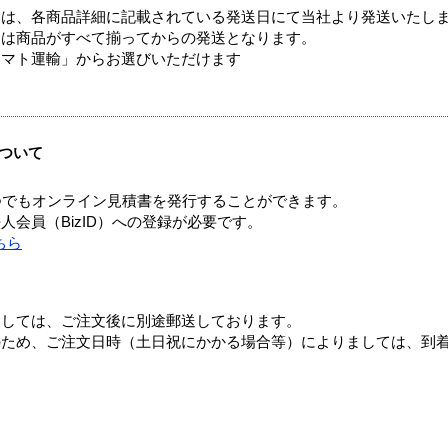
ては、各商品詳細に記載されている発送日にて当社より発送いたし
送は商品がすべて揃ってからの発送となります。
ヤマト運輸」からお選びいただけます
ついて
つでもオンライン見積書を発行することができます。
会員（BizID）への登録が必要です。
ちら
ましては、ご注文後に別途郵送しております。
のため、ご注文日時（土日祝にかかる場合等）によりましては、到