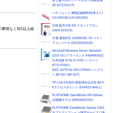
富士通 POS-Cサーマルロール紙(高保
存) (0722410-P)
パナソニック 感熱記録紙B4(6本入り)
UG-0001B4 (UG-0001B4)
応研 販売大臣 NX スタンドアロン
の事情なく8日以上経
(OKN-423533)
大電 環境対応 1000BASE-T/X メディ
アコンバータ (DN1800SG2E)
Microsoft Windows Server Standard
2019 16コアライセンス 64bitWin対応
日本語版 5CAL付 DVDパッケージ
(P73-07691)
IDEC AUTO-ID SOLUTIONS バッテリ
ー BP-007 (BP-007)
TP-Link AX1800 壁面埋め込み型 Wi-Fi
6アクセスポイント (EAP615-WALL)
PLAT'HOME OpenBlocks IX9 Debian
10搭載モデル (OBSIX9/D10A)
PLAT'HOME EasyBlocks Syslog 120G
サブスクリプション(保守サービス) 1年