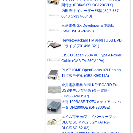
間付き (EBIX/SYSLOG120G/1Y)
内田洋行 イレーザーFB型(大) 7-337-
0040 (7-337-0040)
三菱電機 GX Developer 日本語版
(SW8D5C-GPPW-J)
Hewlett-Packard HP 外付けUSB DVD
ドライブ (701498-B21)
CISCO Japan 250V AC Type A Power
Cable (CAB-TA-250V-JP=)
PLAT'HOME OpenBlocks IX9 Debian
11搭載モデル (OBSIX9/D11A)
金井電器産業 MINI KEYBOARD Pro
USBモデル 英語版 (金井電器)
(HMB632KUS/R)
大電 100BASE-TX/FXメディアコンバ
ータ DN2800GE (DN2800GE)
エイム電子 光ファイバーケーブル
DLC/DSC MM62.5 2m (AFP2-
DLC/DSC-62-02)