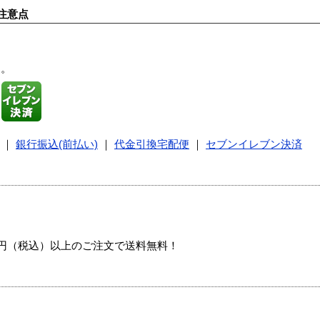
注意点
す。
｜
銀行振込(前払い)
｜
代金引換宅配便
｜
セブンイレブン決済
00円（税込）以上のご注文で送料無料！