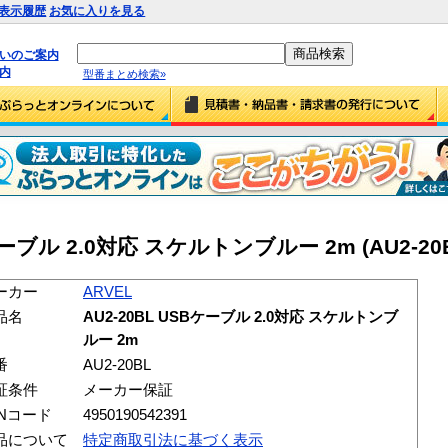
表示履歴
お気に入りを見る
払いのご案内
内
型番まとめ検索»
Bケーブル 2.0対応 スケルトンブルー 2m (AU2-20
ーカー
ARVEL
品名
AU2-20BL USBケーブル 2.0対応 スケルトンブ
ルー 2m
番
AU2-20BL
証条件
メーカー保証
ANコード
4950190542391
品について
特定商取引法に基づく表示