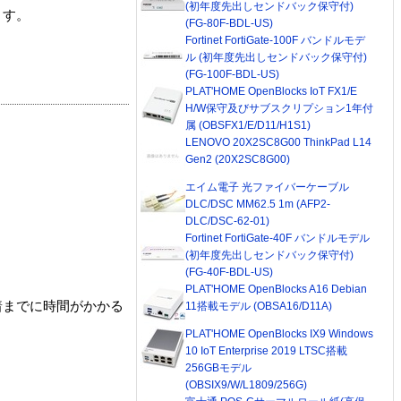
(初年度先出しセンドバック保守付)
ます。
(FG-80F-BDL-US)
Fortinet FortiGate-100F バンドルモデ
ル (初年度先出しセンドバック保守付)
(FG-100F-BDL-US)
PLAT'HOME OpenBlocks IoT FX1/E
H/W保守及びサブスクリプション1年付
属 (OBSFX1/E/D11/H1S1)
LENOVO 20X2SC8G00 ThinkPad L14
Gen2 (20X2SC8G00)
エイム電子 光ファイバーケーブル
DLC/DSC MM62.5 1m (AFP2-
DLC/DSC-62-01)
Fortinet FortiGate-40F バンドルモデル
(初年度先出しセンドバック保守付)
(FG-40F-BDL-US)
PLAT'HOME OpenBlocks A16 Debian
着までに時間がかかる
11搭載モデル (OBSA16/D11A)
PLAT'HOME OpenBlocks IX9 Windows
10 IoT Enterprise 2019 LTSC搭載
256GBモデル
(OBSIX9/W/L1809/256G)