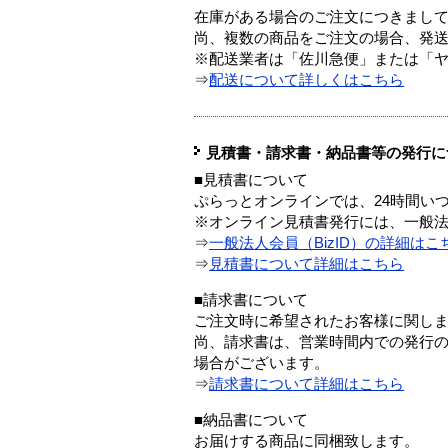
在庫がある場合のご注文につきまし
尚、複数の商品をご注文の場合、発
※配送業者は「佐川急便」または「
⇒
配送について詳しくはこちら
見積書・請求書・納品書等の発行に
■見積書について
ぷらっとオンラインでは、24時間い
※オンライン見積書発行には、一般法人
⇒
一般法人会員（BizID）の詳細はこ
⇒
見積書について詳細はこちら
■請求書について
ご注文時に希望されたお客様に関し
尚、請求書は、営業時間内での発行
場合がございます。
⇒
請求書について詳細はこちら
■納品書について
お届けする商品に同梱致します。