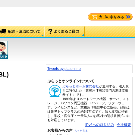
Tweets by platonline
BL)
ぷらっとオンラインについて
ぷらっとホーム株式会社
が運用する、法人取
引に特化した「業務用IT機器専門の調達支援
サイト」です。
1999年よりネットワーク機器、サーバ、スト
レージ、パソコン周辺機器、PCパーツ、ソフトウェ
ア、ライセンスなど、業務用IT機器中心に販売。品揃え
は業界トップクラスの約5.5万点です。法人取引に特化
し、学校・官公庁・一般法人のお客様の請求書後払いに
も対応しています。
IPv6への取り組み
会社概要
お客様からの声
もっと見る