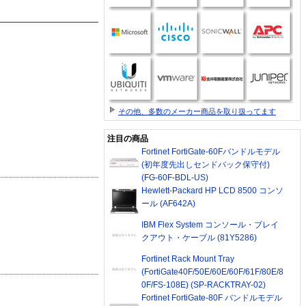
その他、多数のメーカー商品を取り扱ってます
注目の商品
Fortinet FortiGate-60Fバンドルモデル
(初年度先出しセンドバック保守付)
(FG-60F-BDL-US)
Hewlett-Packard HP LCD 8500 コンソ
ール (AF642A)
IBM Flex System コンソール・ブレイ
クアウト・ケーブル (81Y5286)
Fortinet Rack Mount Tray
(FortiGate40F/50E/60E/60F/61F/80E/8
0F/FS-108E) (SP-RACKTRAY-02)
Fortinet FortiGate-80F バンドルモデル