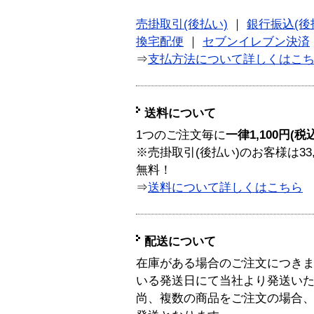
売掛取引(後払い)
｜
銀行振込(後
換宅配便
｜
セブンイレブン決済
⇒
支払方法について詳しくはこ
送料について
1つのご注文毎に
一律1,100円(税
※売掛取引(後払い)のお客様は33
無料！
⇒
送料について詳しくはこちら
配送について
在庫がある場合のご注文につき
いる発送日にて当社より発送い
尚、複数の商品をご注文の場合