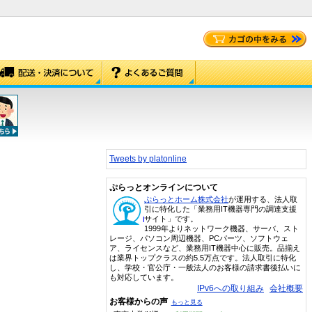
Tweets by platonline
ぷらっとオンラインについて
ぷらっとホーム株式会社
が運用する、法人取
引に特化した「業務用IT機器専門の調達支援
サイト」です。
1999年よりネットワーク機器、サーバ、スト
レージ、パソコン周辺機器、PCパーツ、ソフトウェ
ア、ライセンスなど、業務用IT機器中心に販売。品揃え
は業界トップクラスの約5.5万点です。法人取引に特化
し、学校・官公庁・一般法人のお客様の請求書後払いに
も対応しています。
IPv6への取り組み
会社概要
お客様からの声
もっと見る