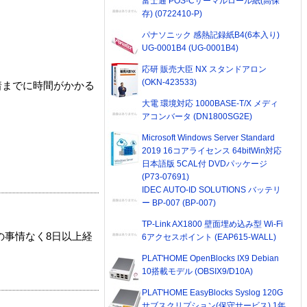
富士通 POS-Cサーマルロール紙(高保
存) (0722410-P)
パナソニック 感熱記録紙B4(6本入り)
UG-0001B4 (UG-0001B4)
応研 販売大臣 NX スタンドアロン
(OKN-423533)
着までに時間がかかる
大電 環境対応 1000BASE-T/X メディ
アコンバータ (DN1800SG2E)
Microsoft Windows Server Standard
2019 16コアライセンス 64bitWin対応
日本語版 5CAL付 DVDパッケージ
(P73-07691)
IDEC AUTO-ID SOLUTIONS バッテリ
ー BP-007 (BP-007)
TP-Link AX1800 壁面埋め込み型 Wi-Fi
の事情なく8日以上経
6アクセスポイント (EAP615-WALL)
PLAT'HOME OpenBlocks IX9 Debian
10搭載モデル (OBSIX9/D10A)
PLAT'HOME EasyBlocks Syslog 120G
サブスクリプション(保守サービス) 1年