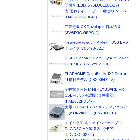
間付き (EBIX/SYSLOG120G/1Y)
内田洋行 イレーザーFB型(大) 7-337-
0040 (7-337-0040)
三菱電機 GX Developer 日本語版
(SW8D5C-GPPW-J)
Hewlett-Packard HP 外付けUSB DVD
ドライブ (701498-B21)
CISCO Japan 250V AC Type A Power
Cable (CAB-TA-250V-JP=)
PLAT'HOME OpenBlocks IX9 Debian
11搭載モデル (OBSIX9/D11A)
金井電器産業 MINI KEYBOARD Pro
USBモデル 英語版 (金井電器)
(HMB632KUS/R)
大電 100BASE-TX/FXメディアコンバ
ータ DN2800GE (DN2800GE)
エイム電子 光ファイバーケーブル
DLC/DSC MM62.5 2m (AFP2-
DLC/DSC-62-02)