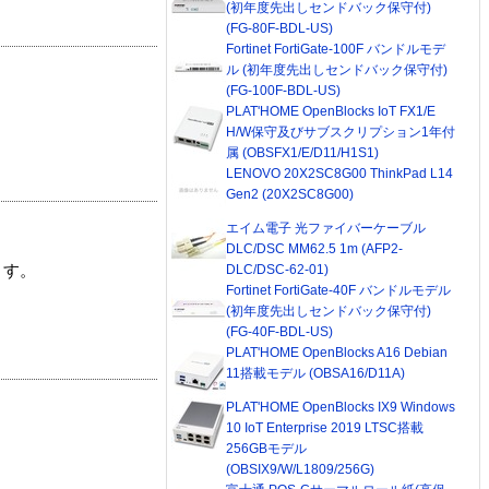
(初年度先出しセンドバック保守付)
(FG-80F-BDL-US)
Fortinet FortiGate-100F バンドルモデ
ル (初年度先出しセンドバック保守付)
(FG-100F-BDL-US)
PLAT'HOME OpenBlocks IoT FX1/E
H/W保守及びサブスクリプション1年付
属 (OBSFX1/E/D11/H1S1)
LENOVO 20X2SC8G00 ThinkPad L14
Gen2 (20X2SC8G00)
エイム電子 光ファイバーケーブル
DLC/DSC MM62.5 1m (AFP2-
ます。
DLC/DSC-62-01)
Fortinet FortiGate-40F バンドルモデル
(初年度先出しセンドバック保守付)
(FG-40F-BDL-US)
PLAT'HOME OpenBlocks A16 Debian
11搭載モデル (OBSA16/D11A)
PLAT'HOME OpenBlocks IX9 Windows
10 IoT Enterprise 2019 LTSC搭載
256GBモデル
(OBSIX9/W/L1809/256G)