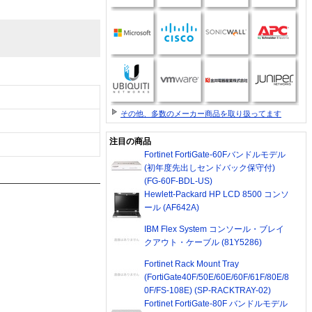
その他、多数のメーカー商品を取り扱ってます
注目の商品
Fortinet FortiGate-60Fバンドルモデル
(初年度先出しセンドバック保守付)
(FG-60F-BDL-US)
Hewlett-Packard HP LCD 8500 コンソ
ール (AF642A)
IBM Flex System コンソール・ブレイ
クアウト・ケーブル (81Y5286)
Fortinet Rack Mount Tray
(FortiGate40F/50E/60E/60F/61F/80E/8
0F/FS-108E) (SP-RACKTRAY-02)
Fortinet FortiGate-80F バンドルモデル