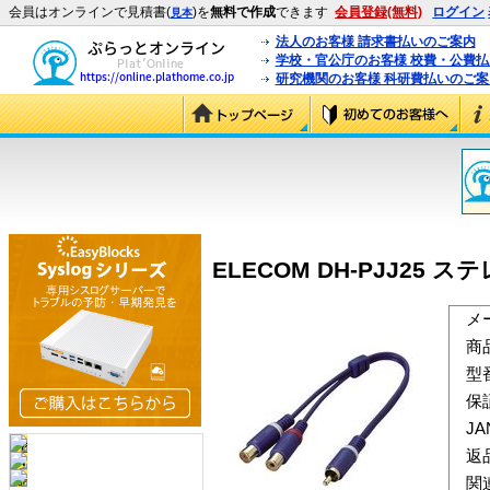
会員はオンラインで見積書(
)を
無料で作成
できます
会員登録(無料)
ログイン
見本
法人のお客様 請求書払いのご案内
学校・官公庁のお客様 校費・公費
研究機関のお客様 科研費払いのご案
ELECOM DH-PJJ25 
メ
商
型
保
J
返
関