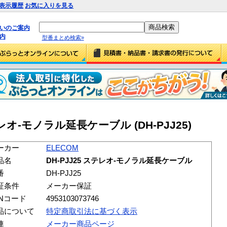
表示履歴
お気に入りを見る
払いのご案内
内
型番まとめ検索»
ステレオ-モノラル延長ケーブル (DH-PJJ25)
ーカー
ELECOM
品名
DH-PJJ25 ステレオ-モノラル延長ケーブル
番
DH-PJJ25
証条件
メーカー保証
ANコード
4953103073746
品について
特定商取引法に基づく表示
連
メーカー商品ページ