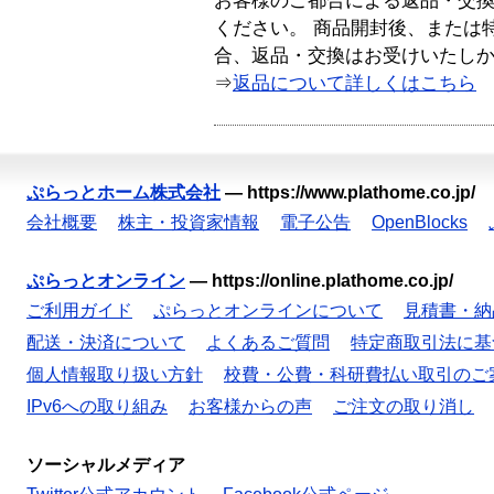
お客様のご都合による返品・交
ください。 商品開封後、または
合、返品・交換はお受けいたし
⇒
返品について詳しくはこちら
ぷらっとホーム株式会社
—
https://www.plathome.co.jp/
会社概要
株主・投資家情報
電子公告
OpenBlocks
ぷらっとオンライン
—
https://online.plathome.co.jp/
ご利用ガイド
ぷらっとオンラインについて
見積書・納
配送・決済について
よくあるご質問
特定商取引法に基
個人情報取り扱い方針
校費・公費・科研費払い取引のご
IPv6への取り組み
お客様からの声
ご注文の取り消し
ソーシャルメディア