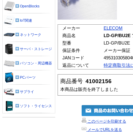
OpenBlocks
IoT関連
メーカー
ELECOM
ネットワーク
商品名
LD-GP/BU
型番
LD-GP/BU2E
サーバ・ストレージ
保証条件
メーカー保証
JANコード
495310305804
パソコン・周辺機器
返品について
特定商取引法
PCパーツ
商品番号
41002156
本商品は販売を終了しました
サプライ
ソフト・ライセンス
このページを印刷する
メールでURLを送る