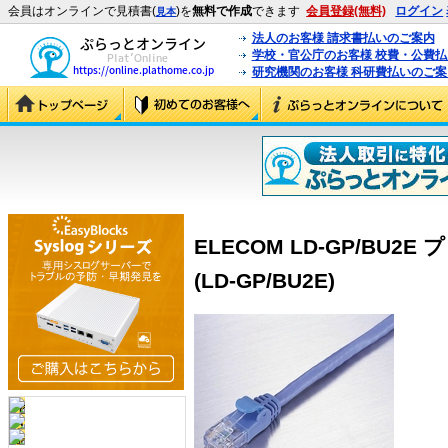
会員はオンラインで見積書(
)を
無料で作成
できます
会員登録(無料)
ログイン
見本
法人のお客様 請求書払いのご案内
学校・官公庁のお客様 校費・公費
研究機関のお客様 科研費払いのご案
ELECOM LD-GP/BU
(LD-GP/BU2E)