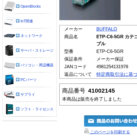
OpenBlocks
IoT関連
メーカー
BUFFALO
ネットワーク
商品名
ETP-C6-5GR 
ブル
サーバ・ストレージ
型番
ETP-C6-5GR
保証条件
メーカー保証
パソコン・周辺機器
JANコード
4981254131978
返品について
特定商取引法に基
PCパーツ
商品番号
41002145
サプライ
本商品は販売を終了しました
ソフト・ライセンス
このページを印刷する