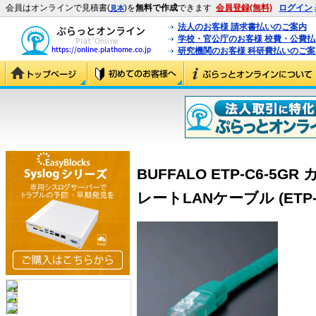
会員はオンラインで見積書(
)を
無料で作成
できます
会員登録(無料)
ログイン
見本
法人のお客様 請求書払いのご案内
学校・官公庁のお客様 校費・公費
研究機関のお客様 科研費払いのご案
BUFFALO ETP-C6-5G
レートLANケーブル (ETP-C