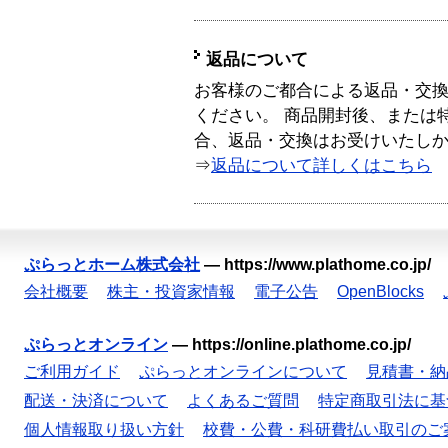
返品について
お客様のご都合による返品・交
ください。 商品開封後、または
合、返品・交換はお受けいたし
⇒
返品について詳しくはこちら
ぷらっとホーム株式会社
—
https://www.plathome.co.jp/
会社概要
株主・投資家情報
電子公告
OpenBlocks
ぷらっとオンライン
—
https://online.plathome.co.jp/
ご利用ガイド
ぷらっとオンラインについて
見積書・納
配送・決済について
よくあるご質問
特定商取引法に基
個人情報取り扱い方針
校費・公費・科研費払い取引のご