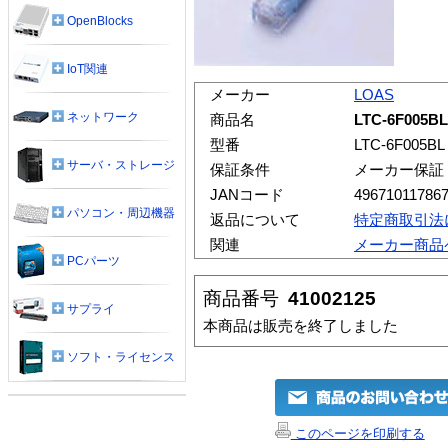
OpenBlocks
IoT関連
メーカー
LOAS
ネットワーク
商品名
LTC-6F005
型番
LTC-6F005BL
サーバ・ストレージ
保証条件
メーカー保証
JANコード
49671011786
パソコン・周辺機器
返品について
特定商取引法
関連
メーカー商品
PCパーツ
商品番号
41002125
サプライ
本商品は販売を終了しました
ソフト・ライセンス
このページを印刷する