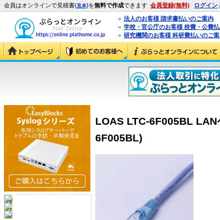
会員はオンラインで見積書(
)を
無料で作成
できます
会員登録(無料)
ログイン
見本
法人のお客様 請求書払いのご案内
学校・官公庁のお客様 校費・公費
研究機関のお客様 科研費払いのご案
LOAS LTC-6F005BL L
6F005BL)