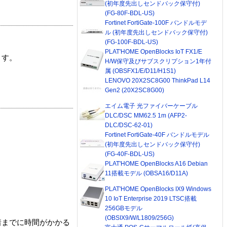
(初年度先出しセンドバック保守付)
(FG-80F-BDL-US)
Fortinet FortiGate-100F バンドルモデ
ル (初年度先出しセンドバック保守付)
(FG-100F-BDL-US)
PLAT'HOME OpenBlocks IoT FX1/E
ます。
H/W保守及びサブスクリプション1年付
属 (OBSFX1/E/D11/H1S1)
LENOVO 20X2SC8G00 ThinkPad L14
Gen2 (20X2SC8G00)
エイム電子 光ファイバーケーブル
DLC/DSC MM62.5 1m (AFP2-
DLC/DSC-62-01)
Fortinet FortiGate-40F バンドルモデル
(初年度先出しセンドバック保守付)
(FG-40F-BDL-US)
PLAT'HOME OpenBlocks A16 Debian
11搭載モデル (OBSA16/D11A)
PLAT'HOME OpenBlocks IX9 Windows
10 IoT Enterprise 2019 LTSC搭載
256GBモデル
(OBSIX9/W/L1809/256G)
着までに時間がかかる