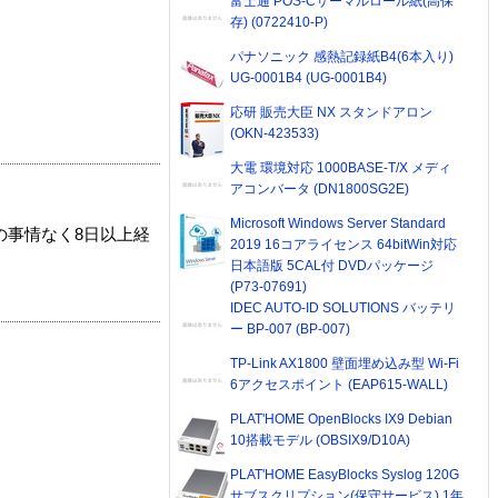
富士通 POS-Cサーマルロール紙(高保
存) (0722410-P)
パナソニック 感熱記録紙B4(6本入り)
UG-0001B4 (UG-0001B4)
応研 販売大臣 NX スタンドアロン
(OKN-423533)
大電 環境対応 1000BASE-T/X メディ
アコンバータ (DN1800SG2E)
Microsoft Windows Server Standard
の事情なく8日以上経
2019 16コアライセンス 64bitWin対応
日本語版 5CAL付 DVDパッケージ
(P73-07691)
IDEC AUTO-ID SOLUTIONS バッテリ
ー BP-007 (BP-007)
TP-Link AX1800 壁面埋め込み型 Wi-Fi
6アクセスポイント (EAP615-WALL)
PLAT'HOME OpenBlocks IX9 Debian
10搭載モデル (OBSIX9/D10A)
PLAT'HOME EasyBlocks Syslog 120G
サブスクリプション(保守サービス) 1年