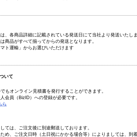
ては、各商品詳細に記載されている発送日にて当社より発送いたし
送は商品がすべて揃ってからの発送となります。
ヤマト運輸」からお選びいただけます
ついて
つでもオンライン見積書を発行することができます。
会員（BizID）への登録が必要です。
ちら
ましては、ご注文後に別途郵送しております。
のため、ご注文日時（土日祝にかかる場合等）によりましては、到