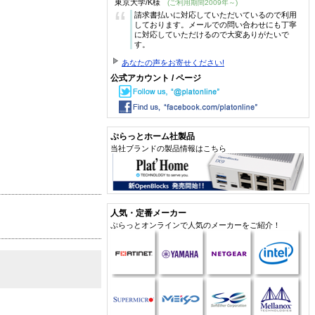
東京大学/K様
(ご利用期間2009年～)
“
請求書払いに対応していただいているので利用
しております。メールでの問い合わせにも丁寧
に対応していただけるので大変ありがたいで
す。
あなたの声をお寄せください!
公式アカウント / ページ
ぷらっとホーム社製品
当社ブランドの製品情報はこちら
人気・定番メーカー
ぷらっとオンラインで人気のメーカーをご紹介！