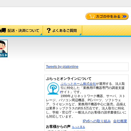
Tweets by platonline
ぷらっとオンラインについて
ぷらっとホーム株式会社
が運用する、法人取
引に特化した「業務用IT機器専門の調達支援
サイト」です。
1999年よりネットワーク機器、サーバ、スト
レージ、パソコン周辺機器、PCパーツ、ソフトウェ
ア、ライセンスなど、業務用IT機器中心に販売。品揃え
は業界トップクラスの約5.5万点です。法人取引に特化
し、学校・官公庁・一般法人のお客様の請求書後払いに
も対応しています。
IPv6への取り組み
会社概要
お客様からの声
もっと見る