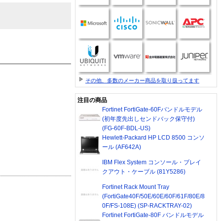
その他、多数のメーカー商品を取り扱ってます
注目の商品
Fortinet FortiGate-60Fバンドルモデル
(初年度先出しセンドバック保守付)
(FG-60F-BDL-US)
Hewlett-Packard HP LCD 8500 コンソ
ール (AF642A)
IBM Flex System コンソール・ブレイ
クアウト・ケーブル (81Y5286)
Fortinet Rack Mount Tray
(FortiGate40F/50E/60E/60F/61F/80E/8
0F/FS-108E) (SP-RACKTRAY-02)
Fortinet FortiGate-80F バンドルモデル