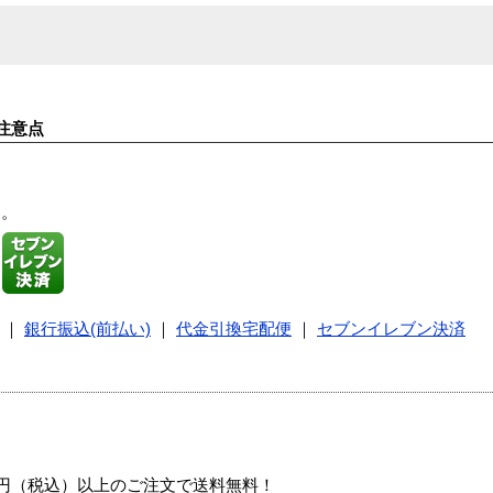
注意点
す。
｜
銀行振込(前払い)
｜
代金引換宅配便
｜
セブンイレブン決済
00円（税込）以上のご注文で送料無料！