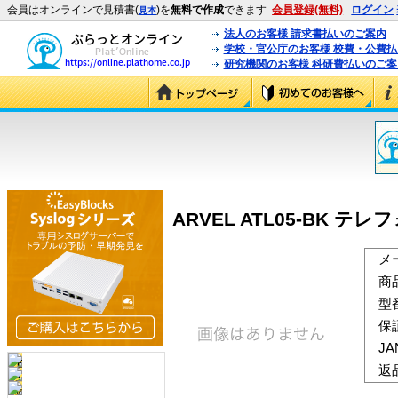
会員はオンラインで見積書(
)を
無料で作成
できます
会員登録(無料)
ログイン
見本
法人のお客様 請求書払いのご案内
学校・官公庁のお客様 校費・公費
研究機関のお客様 科研費払いのご案
ARVEL ATL05-BK テレ
メ
商
型
保
J
返