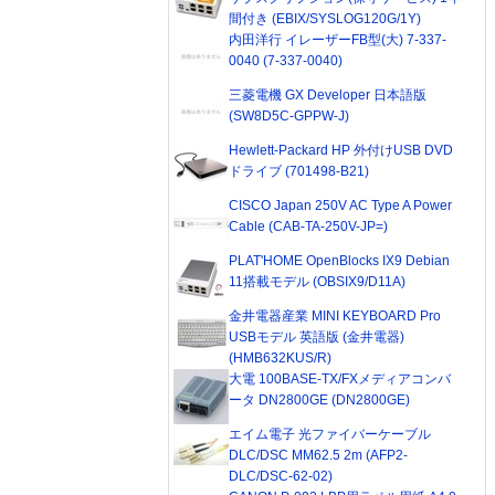
間付き (EBIX/SYSLOG120G/1Y)
内田洋行 イレーザーFB型(大) 7-337-
0040 (7-337-0040)
三菱電機 GX Developer 日本語版
(SW8D5C-GPPW-J)
Hewlett-Packard HP 外付けUSB DVD
ドライブ (701498-B21)
CISCO Japan 250V AC Type A Power
Cable (CAB-TA-250V-JP=)
PLAT'HOME OpenBlocks IX9 Debian
11搭載モデル (OBSIX9/D11A)
金井電器産業 MINI KEYBOARD Pro
USBモデル 英語版 (金井電器)
(HMB632KUS/R)
大電 100BASE-TX/FXメディアコンバ
ータ DN2800GE (DN2800GE)
エイム電子 光ファイバーケーブル
DLC/DSC MM62.5 2m (AFP2-
DLC/DSC-62-02)