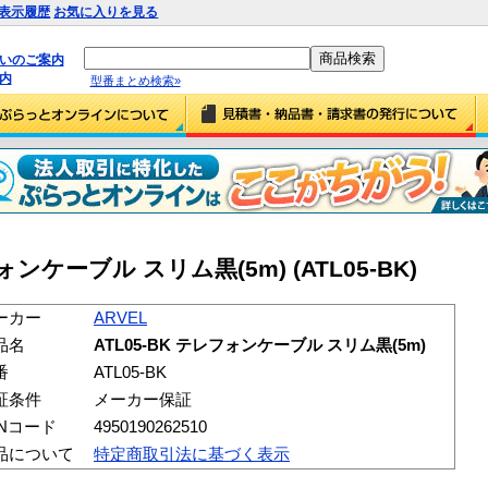
表示履歴
お気に入りを見る
払いのご案内
内
型番まとめ検索»
フォンケーブル スリム黒(5m) (ATL05-BK)
ーカー
ARVEL
品名
ATL05-BK テレフォンケーブル スリム黒(5m)
番
ATL05-BK
証条件
メーカー保証
ANコード
4950190262510
品について
特定商取引法に基づく表示