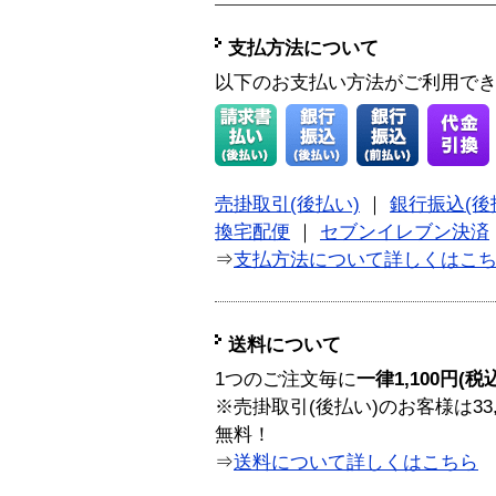
支払方法について
以下のお支払い方法がご利用で
売掛取引(後払い)
｜
銀行振込(後
換宅配便
｜
セブンイレブン決済
⇒
支払方法について詳しくはこ
送料について
1つのご注文毎に
一律1,100円(税
※売掛取引(後払い)のお客様は33
無料！
⇒
送料について詳しくはこちら