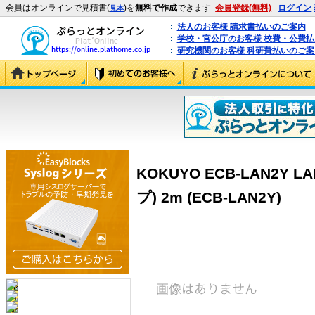
会員はオンラインで見積書(
)を
無料で作成
できます
会員登録(無料)
ログイン
見本
法人のお客様 請求書払いのご案内
学校・官公庁のお客様 校費・公費
研究機関のお客様 科研費払いのご案
KOKUYO ECB-LAN2
プ) 2m (ECB-LAN2Y)