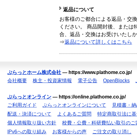
返品について
お客様のご都合による返品・交
ください。 商品開封後、または
合、返品・交換はお受けいたし
⇒
返品について詳しくはこちら
ぷらっとホーム株式会社
—
https://www.plathome.co.jp/
会社概要
株主・投資家情報
電子公告
OpenBlocks
ぷらっとオンライン
—
https://online.plathome.co.jp/
ご利用ガイド
ぷらっとオンラインについて
見積書・納
配送・決済について
よくあるご質問
特定商取引法に基
個人情報取り扱い方針
校費・公費・科研費払い取引のご
IPv6への取り組み
お客様からの声
ご注文の取り消し