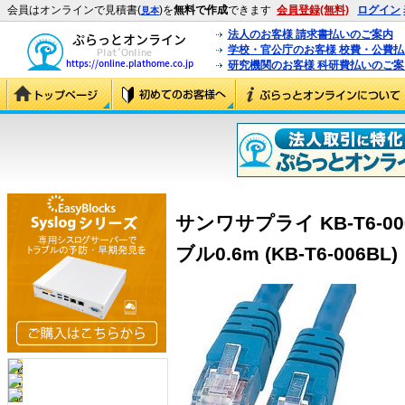
会員はオンラインで見積書(
)を
無料で作成
できます
会員登録(無料)
ログイン
見本
法人のお客様 請求書払いのご案内
学校・官公庁のお客様 校費・公費
研究機関のお客様 科研費払いのご案
サンワサプライ KB-T6-0
ブル0.6m (KB-T6-006BL)