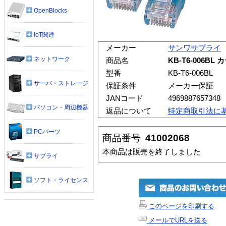
OpenBlocks
IoT関連
メーカー
サンワサプライ
ネットワーク
商品名
KB-T6-006B
型番
KB-T6-006BL
サーバ・ストレージ
保証条件
メーカー保証
JANコード
4969887657348
パソコン・周辺機器
返品について
特定商取引法に
PCパーツ
商品番号
41002068
本商品は販売を終了しました
サプライ
ソフト・ライセンス
このページを印刷する
メールでURLを送る