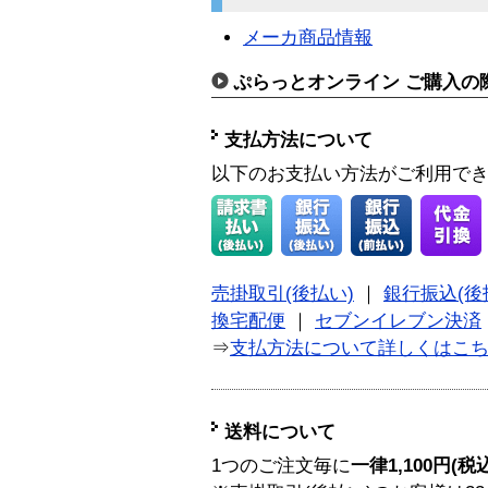
メーカ商品情報
ぷらっとオンライン ご購入の
支払方法について
以下のお支払い方法がご利用で
売掛取引(後払い)
｜
銀行振込(後
換宅配便
｜
セブンイレブン決済
⇒
支払方法について詳しくはこ
送料について
1つのご注文毎に
一律1,100円(税