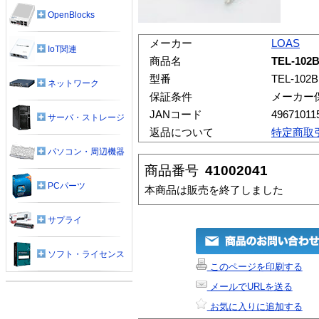
OpenBlocks
メーカー
LOAS
IoT関連
商品名
TEL-1
型番
TEL-102
ネットワーク
保証条件
メーカー
JANコード
49671011
サーバ・ストレージ
返品について
特定商取
パソコン・周辺機器
商品番号
41002041
PCパーツ
本商品は販売を終了しました
サプライ
ソフト・ライセンス
このページを印刷する
メールでURLを送る
お気に入りに追加する