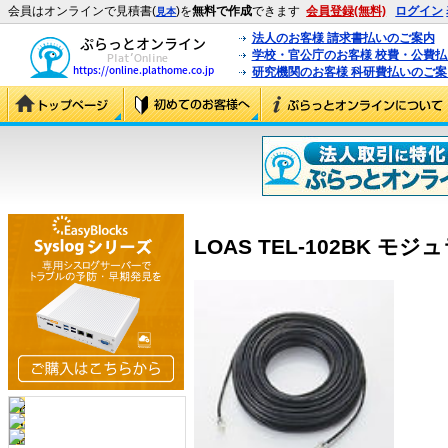
会員はオンラインで見積書(
)を
無料で作成
できます
会員登録(無料)
ログイン
見本
法人のお客様 請求書払いのご案内
学校・官公庁のお客様 校費・公費
研究機関のお客様 科研費払いのご案
LOAS TEL-102BK モジュ