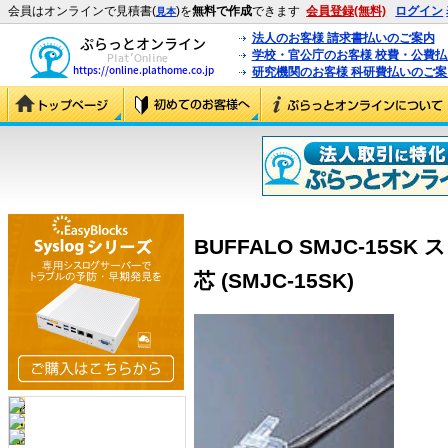
会員はオンラインで見積書(
)を
無料で作成
できます
会員登録(無料)
ログイン
見本
法人のお客様 請求書払いのご案内
学校・官公庁のお客様 校費・公費
研究機関のお客様 科研費払いのご案
BUFFALO SMJC-15S
芯 (SMJC-15SK)