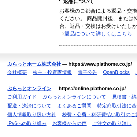
返品について
お客様のご都合による返品・交
ください。 商品開封後、または
合、返品・交換はお受けいたし
⇒
返品について詳しくはこちら
ぷらっとホーム株式会社
—
https://www.plathome.co.jp/
会社概要
株主・投資家情報
電子公告
OpenBlocks
ぷらっとオンライン
—
https://online.plathome.co.jp/
ご利用ガイド
ぷらっとオンラインについて
見積書・納
配送・決済について
よくあるご質問
特定商取引法に基
個人情報取り扱い方針
校費・公費・科研費払い取引のご
IPv6への取り組み
お客様からの声
ご注文の取り消し