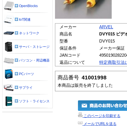
OpenBlocks
IoT関連
メーカー
ARVEL
ネットワーク
商品名
DVY015 ビデ
型番
DVY015
サーバ・ストレージ
保証条件
メーカー保証
JANコード
495019028220
パソコン・周辺機器
返品について
特定商取引法
PCパーツ
商品番号
41001998
本商品は販売を終了しました
サプライ
ソフト・ライセンス
このページを印刷する
メールでURLを送る