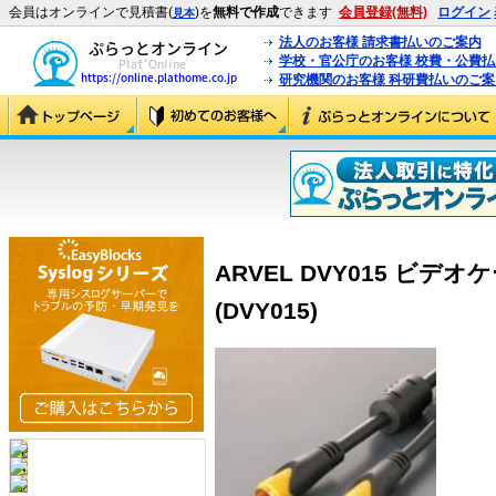
会員はオンラインで見積書(
)を
無料で作成
できます
会員登録(無料)
ログイン
見本
法人のお客様 請求書払いのご案内
学校・官公庁のお客様 校費・公費
研究機関のお客様 科研費払いのご案
ARVEL DVY015 ビデオ
(DVY015)