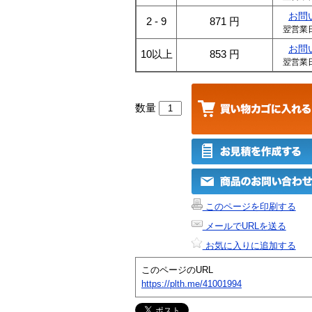
お問
2 - 9
871
円
翌営業
お問
10以上
853
円
翌営業
数量
このページを印刷する
メールでURLを送る
お気に入りに追加する
このページのURL
https://plth.me/41001994