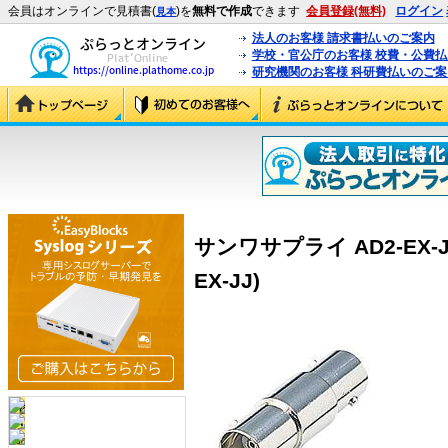
会員はオンラインで見積書(
)を
無料で作成
できます
会員登録(無料)
ログイン
見本
法人のお客様 請求書払いのご案内
学校・官公庁のお客様 校費・公費
研究機関のお客様 科研費払いのご案
サンワサプライ AD2-EX-J
EX-JJ)