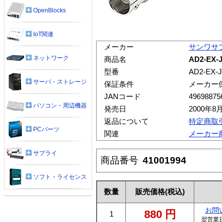
OpenBlocks
IoT関連
メーカー
サンワサ
ネットワーク
商品名
AD2-EX
型番
AD2-EX-J
サーバ・ストレージ
保証条件
メーカー
JANコード
49698875
パソコン・周辺機器
発売日
2000年8
返品について
特定商取
PCパーツ
関連
メーカー
サプライ
商品番号
41001994
ソフト・ライセンス
数量
販売価格
(税込)
お問
880
円
1
翌営業