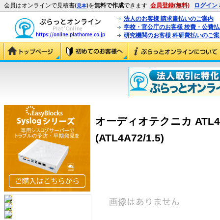
会員はオンラインで見積書(
)を
無料で作成
できます
会員登録(無料)
ログイン
見本
法人のお客様 請求書払いのご案内
学校・官公庁のお客様 校費・公費
研究機関のお客様 科研費払いのご案
オーディオテクニカ ATL4A
(ATL4A72/1.5)