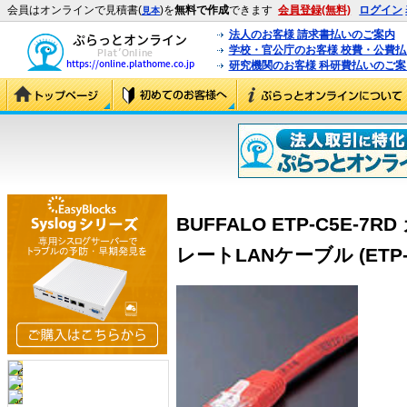
会員はオンラインで見積書(
)を
無料で作成
できます
会員登録(無料)
ログイン
見本
法人のお客様 請求書払いのご案内
学校・官公庁のお客様 校費・公費
研究機関のお客様 科研費払いのご案
BUFFALO ETP-C5E-7
レートLANケーブル (ETP-C