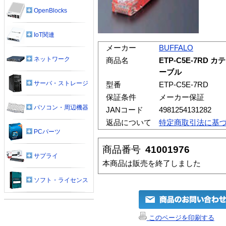
OpenBlocks
IoT関連
メーカー
BUFFALO
ネットワーク
商品名
ETP-C5E-7RD
ーブル
サーバ・ストレージ
型番
ETP-C5E-7RD
保証条件
メーカー保証
パソコン・周辺機器
JANコード
4981254131282
返品について
特定商取引法に基
PCパーツ
商品番号
41001976
サプライ
本商品は販売を終了しました
ソフト・ライセンス
このページを印刷する