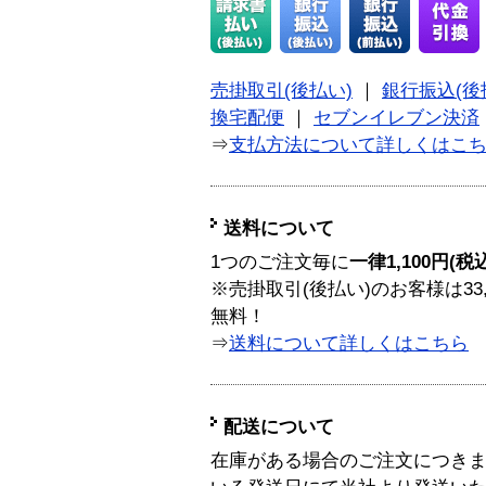
売掛取引(後払い)
｜
銀行振込(後
換宅配便
｜
セブンイレブン決済
⇒
支払方法について詳しくはこ
送料について
1つのご注文毎に
一律1,100円(税
※売掛取引(後払い)のお客様は33
無料！
⇒
送料について詳しくはこちら
配送について
在庫がある場合のご注文につき