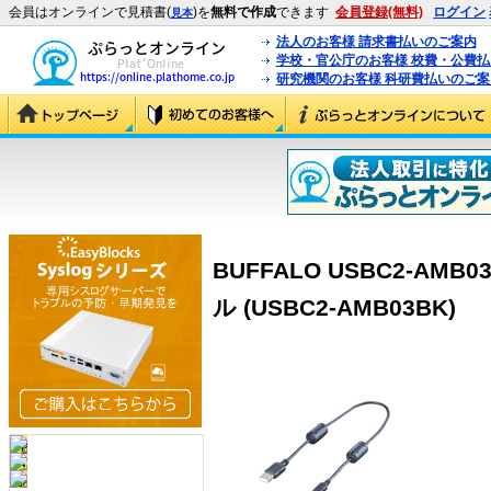
会員はオンラインで見積書(
)を
無料で作成
できます
会員登録(無料)
ログイン
見本
法人のお客様 請求書払いのご案内
学校・官公庁のお客様 校費・公費
研究機関のお客様 科研費払いのご案
BUFFALO USBC2-AMB03
ル (USBC2-AMB03BK)