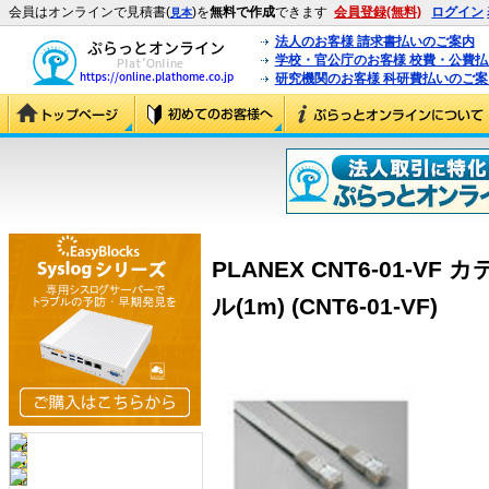
会員はオンラインで見積書(
)を
無料で作成
できます
会員登録(無料)
ログイン
見本
法人のお客様 請求書払いのご案内
学校・官公庁のお客様 校費・公費
研究機関のお客様 科研費払いのご案
PLANEX CNT6-01-V
ル(1m) (CNT6-01-VF)