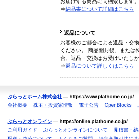
お届けする商品に同梱致します
⇒
納品書について詳細はこちら
返品について
お客様のご都合による返品・交
ください。 商品開封後、または
合、返品・交換はお受けいたし
⇒
返品について詳しくはこちら
ぷらっとホーム株式会社
—
https://www.plathome.co.jp/
会社概要
株主・投資家情報
電子公告
OpenBlocks
ぷらっとオンライン
—
https://online.plathome.co.jp/
ご利用ガイド
ぷらっとオンラインについて
見積書・納
配送・決済について
よくあるご質問
特定商取引法に基