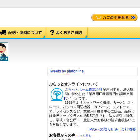
Tweets by platonline
ぷらっとオンラインについて
ぷらっとホーム株式会社
が運用する、法人取
引に特化した「業務用IT機器専門の調達支援
サイト」です。
1999年よりネットワーク機器、サーバ、スト
レージ、パソコン周辺機器、PCパーツ、ソフトウェ
ア、ライセンスなど、業務用IT機器中心に販売。品揃え
は業界トップクラスの約5.5万点です。法人取引に特化
し、学校・官公庁・一般法人のお客様の請求書後払いに
も対応しています。
IPv6への取り組み
会社概要
お客様からの声
もっと見る