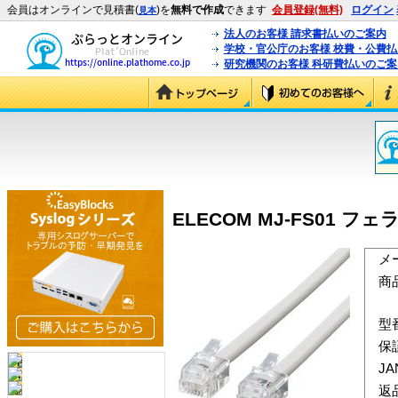
会員はオンラインで見積書(
)を
無料で作成
できます
会員登録(無料)
ログイン
見本
法人のお客様 請求書払いのご案内
学校・官公庁のお客様 校費・公費
研究機関のお客様 科研費払いのご案
ELECOM MJ-FS01 
メ
商
型
保
J
返