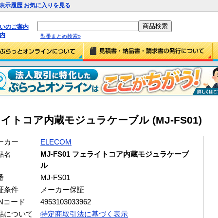
表示履歴
お気に入りを見る
払いのご案内
内
型番まとめ検索»
フェライトコア内蔵モジュラケーブル (MJ-FS01)
ーカー
ELECOM
品名
MJ-FS01 フェライトコア内蔵モジュラケーブ
ル
番
MJ-FS01
証条件
メーカー保証
ANコード
4953103033962
品について
特定商取引法に基づく表示