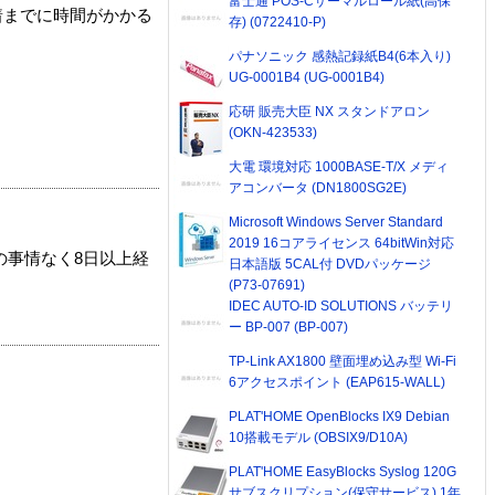
富士通 POS-Cサーマルロール紙(高保
着までに時間がかかる
存) (0722410-P)
パナソニック 感熱記録紙B4(6本入り)
UG-0001B4 (UG-0001B4)
応研 販売大臣 NX スタンドアロン
(OKN-423533)
大電 環境対応 1000BASE-T/X メディ
アコンバータ (DN1800SG2E)
Microsoft Windows Server Standard
2019 16コアライセンス 64bitWin対応
の事情なく8日以上経
日本語版 5CAL付 DVDパッケージ
(P73-07691)
IDEC AUTO-ID SOLUTIONS バッテリ
ー BP-007 (BP-007)
TP-Link AX1800 壁面埋め込み型 Wi-Fi
6アクセスポイント (EAP615-WALL)
PLAT'HOME OpenBlocks IX9 Debian
10搭載モデル (OBSIX9/D10A)
PLAT'HOME EasyBlocks Syslog 120G
サブスクリプション(保守サービス) 1年