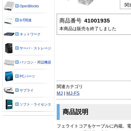
関
OpenBlocks
商品番号
41001935
IoT関連
本商品は販売を終了しました
ネットワーク
サーバ・ストレージ
パソコン・周辺機器
PCパーツ
関連カテゴリ
サプライ
MJ
|
MJ-FS
ソフト・ライセンス
商品説明
フェライトコアをケーブルに内蔵。電