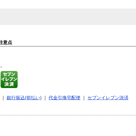
注意点
す。
｜
銀行振込(前払い)
｜
代金引換宅配便
｜
セブンイレブン決済