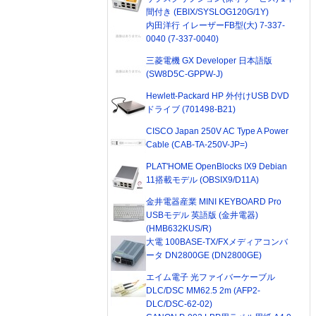
間付き (EBIX/SYSLOG120G/1Y)
内田洋行 イレーザーFB型(大) 7-337-
0040 (7-337-0040)
三菱電機 GX Developer 日本語版
(SW8D5C-GPPW-J)
Hewlett-Packard HP 外付けUSB DVD
ドライブ (701498-B21)
CISCO Japan 250V AC Type A Power
Cable (CAB-TA-250V-JP=)
PLAT'HOME OpenBlocks IX9 Debian
11搭載モデル (OBSIX9/D11A)
金井電器産業 MINI KEYBOARD Pro
USBモデル 英語版 (金井電器)
(HMB632KUS/R)
大電 100BASE-TX/FXメディアコンバ
ータ DN2800GE (DN2800GE)
エイム電子 光ファイバーケーブル
DLC/DSC MM62.5 2m (AFP2-
DLC/DSC-62-02)