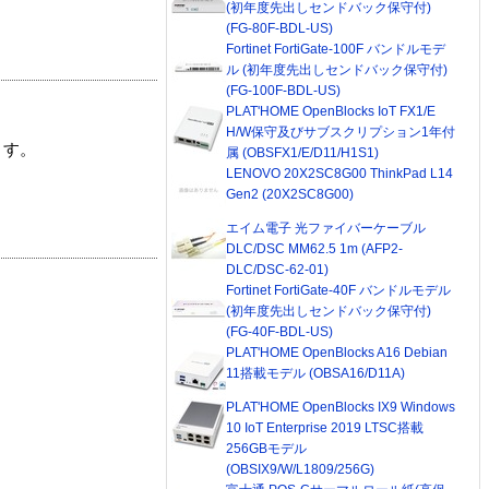
(初年度先出しセンドバック保守付)
(FG-80F-BDL-US)
Fortinet FortiGate-100F バンドルモデ
ル (初年度先出しセンドバック保守付)
(FG-100F-BDL-US)
PLAT'HOME OpenBlocks IoT FX1/E
H/W保守及びサブスクリプション1年付
ます。
属 (OBSFX1/E/D11/H1S1)
LENOVO 20X2SC8G00 ThinkPad L14
Gen2 (20X2SC8G00)
エイム電子 光ファイバーケーブル
DLC/DSC MM62.5 1m (AFP2-
DLC/DSC-62-01)
Fortinet FortiGate-40F バンドルモデル
(初年度先出しセンドバック保守付)
(FG-40F-BDL-US)
PLAT'HOME OpenBlocks A16 Debian
11搭載モデル (OBSA16/D11A)
PLAT'HOME OpenBlocks IX9 Windows
10 IoT Enterprise 2019 LTSC搭載
256GBモデル
(OBSIX9/W/L1809/256G)