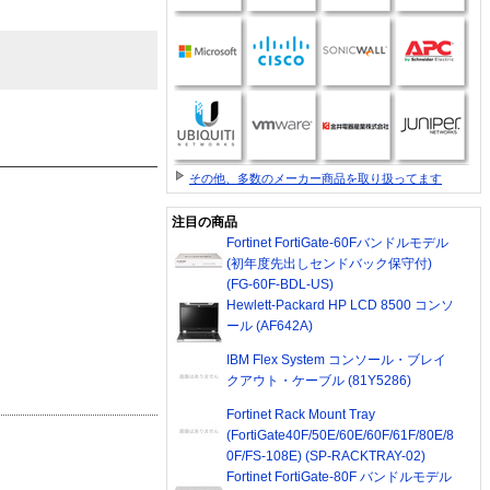
その他、多数のメーカー商品を取り扱ってます
注目の商品
Fortinet FortiGate-60Fバンドルモデル
(初年度先出しセンドバック保守付)
(FG-60F-BDL-US)
Hewlett-Packard HP LCD 8500 コンソ
ール (AF642A)
IBM Flex System コンソール・ブレイ
クアウト・ケーブル (81Y5286)
Fortinet Rack Mount Tray
(FortiGate40F/50E/60E/60F/61F/80E/8
0F/FS-108E) (SP-RACKTRAY-02)
Fortinet FortiGate-80F バンドルモデル