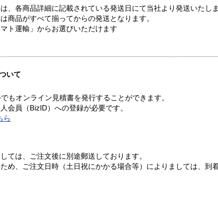
ては、各商品詳細に記載されている発送日にて当社より発送いたし
送は商品がすべて揃ってからの発送となります。
ヤマト運輸」からお選びいただけます
ついて
つでもオンライン見積書を発行することができます。
会員（BizID）への登録が必要です。
ちら
ましては、ご注文後に別途郵送しております。
のため、ご注文日時（土日祝にかかる場合等）によりましては、到