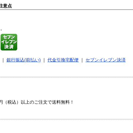
注意点
す。
｜
銀行振込(前払い)
｜
代金引換宅配便
｜
セブンイレブン決済
00円（税込）以上のご注文で送料無料！