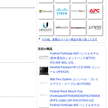
その他、多数のメーカー商品を取り扱ってます
注目の商品
Fortinet FortiGate-60Fバンドルモデル
(初年度先出しセンドバック保守付)
(FG-60F-BDL-US)
Hewlett-Packard HP LCD 8500 コンソ
ール (AF642A)
IBM Flex System コンソール・ブレイ
クアウト・ケーブル (81Y5286)
Fortinet Rack Mount Tray
(FortiGate40F/50E/60E/60F/61F/80E/8
0F/FS-108E) (SP-RACKTRAY-02)
Fortinet FortiGate-80F バンドルモデル