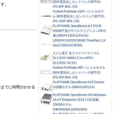
(初年度先出しセンドバック保守付)
ます。
(FG-80F-BDL-US)
Fortinet FortiGate-100F バンドルモデ
ル (初年度先出しセンドバック保守付)
(FG-100F-BDL-US)
PLAT'HOME OpenBlocks IoT FX1/E
H/W保守及びサブスクリプション1年付
属 (OBSFX1/E/D11/H1S1)
LENOVO 20X2SC8G00 ThinkPad L14
Gen2 (20X2SC8G00)
エイム電子 光ファイバーケーブル
DLC/DSC MM62.5 1m (AFP2-
DLC/DSC-62-01)
Fortinet FortiGate-40F バンドルモデル
(初年度先出しセンドバック保守付)
(FG-40F-BDL-US)
PLAT'HOME OpenBlocks A16 Debian
着までに時間がかかる
11搭載モデル (OBSA16/D11A)
PLAT'HOME OpenBlocks IX9 Windows
10 IoT Enterprise 2019 LTSC搭載
256GBモデル
(OBSIX9/W/L1809/256G)