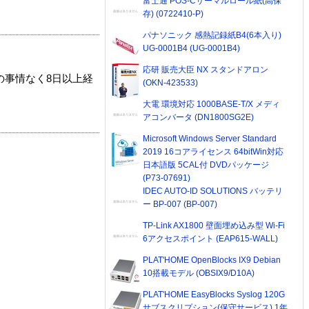
富士通 POS-Cサーマルロール紙(高保
存) (0722410-P)
パナソニック 感熱記録紙B4(6本入り)
UG-0001B4 (UG-0001B4)
応研 販売大臣 NX スタンドアロン
の事情なく8日以上経
(OKN-423533)
大電 環境対応 1000BASE-T/X メディ
アコンバータ (DN1800SG2E)
Microsoft Windows Server Standard
2019 16コアライセンス 64bitWin対応
日本語版 5CAL付 DVDパッケージ
(P73-07691)
IDEC AUTO-ID SOLUTIONS バッテリ
ー BP-007 (BP-007)
TP-Link AX1800 壁面埋め込み型 Wi-Fi
6アクセスポイント (EAP615-WALL)
PLAT'HOME OpenBlocks IX9 Debian
10搭載モデル (OBSIX9/D10A)
PLAT'HOME EasyBlocks Syslog 120G
サブスクリプション(保守サービス) 1年