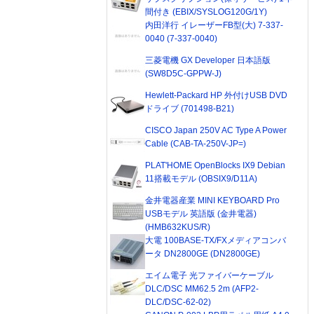
間付き (EBIX/SYSLOG120G/1Y)
内田洋行 イレーザーFB型(大) 7-337-
0040 (7-337-0040)
三菱電機 GX Developer 日本語版
(SW8D5C-GPPW-J)
Hewlett-Packard HP 外付けUSB DVD
ドライブ (701498-B21)
CISCO Japan 250V AC Type A Power
Cable (CAB-TA-250V-JP=)
PLAT'HOME OpenBlocks IX9 Debian
11搭載モデル (OBSIX9/D11A)
金井電器産業 MINI KEYBOARD Pro
USBモデル 英語版 (金井電器)
(HMB632KUS/R)
大電 100BASE-TX/FXメディアコンバ
ータ DN2800GE (DN2800GE)
エイム電子 光ファイバーケーブル
DLC/DSC MM62.5 2m (AFP2-
DLC/DSC-62-02)