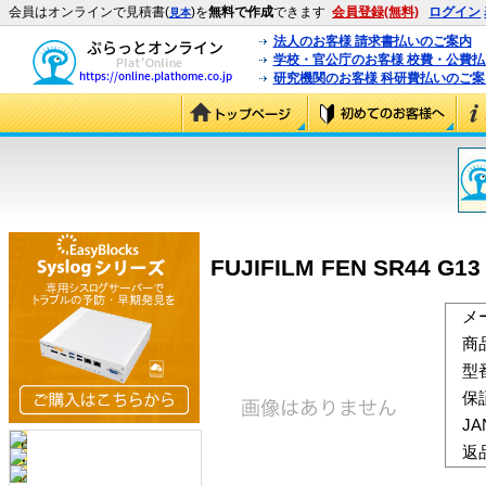
会員はオンラインで見積書(
)を
無料で作成
できます
会員登録(無料)
ログイン
見本
法人のお客様 請求書払いのご案内
学校・官公庁のお客様 校費・公費
研究機関のお客様 科研費払いのご案
FUJIFILM FEN SR44 G13 
メ
商
型
保
J
返