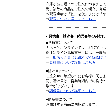
在庫がある場合のご注文につきまし
尚、複数の商品をご注文の場合、発
※配送業者は「佐川急便」または「
⇒
配送について詳しくはこちら
見積書・請求書・納品書等の発行に
■見積書について
ぷらっとオンラインでは、24時間い
※オンライン見積書発行には、一般法人
⇒
一般法人会員（BizID）の詳細はこ
⇒
見積書について詳細はこちら
■請求書について
ご注文時に希望されたお客様に関し
尚、請求書は、営業時間内での発行
場合がございます。
⇒
請求書について詳細はこちら
■納品書について
お届けする商品に同梱致します。