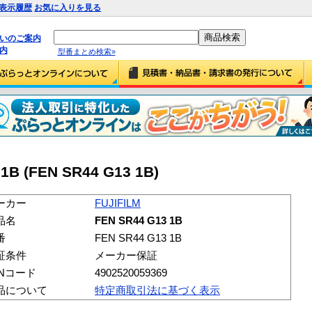
表示履歴
お気に入りを見る
払いのご案内
内
型番まとめ検索»
1B (FEN SR44 G13 1B)
ーカー
FUJIFILM
品名
FEN SR44 G13 1B
番
FEN SR44 G13 1B
証条件
メーカー保証
ANコード
4902520059369
品について
特定商取引法に基づく表示