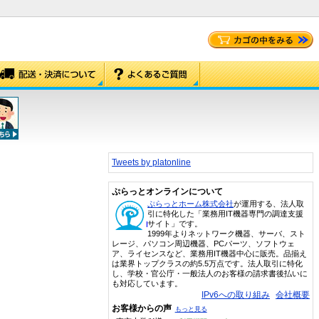
Tweets by platonline
ぷらっとオンラインについて
ぷらっとホーム株式会社
が運用する、法人取
引に特化した「業務用IT機器専門の調達支援
サイト」です。
1999年よりネットワーク機器、サーバ、スト
レージ、パソコン周辺機器、PCパーツ、ソフトウェ
ア、ライセンスなど、業務用IT機器中心に販売。品揃え
は業界トップクラスの約5.5万点です。法人取引に特化
し、学校・官公庁・一般法人のお客様の請求書後払いに
も対応しています。
IPv6への取り組み
会社概要
お客様からの声
もっと見る