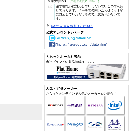
東京大学/K様
(ご利用期間2009年～)
“
請求書払いに対応していただいているので利用
しております。メールでの問い合わせにも丁寧
に対応していただけるので大変ありがたいで
す。
あなたの声をお寄せください!
公式アカウント / ページ
ぷらっとホーム社製品
当社ブランドの製品情報はこちら
人気・定番メーカー
ぷらっとオンラインで人気のメーカーをご紹介！