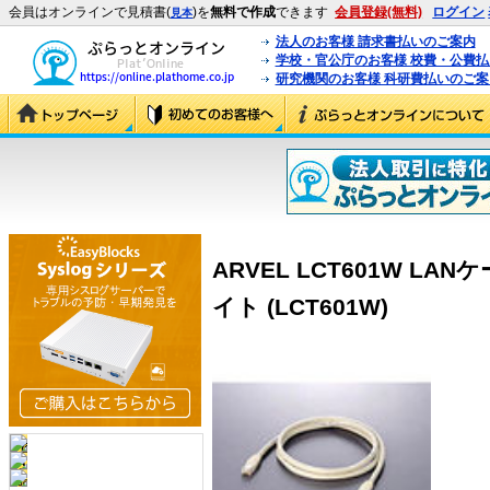
会員はオンラインで見積書(
)を
無料で作成
できます
会員登録(無料)
ログイン
見本
法人のお客様 請求書払いのご案内
学校・官公庁のお客様 校費・公費
研究機関のお客様 科研費払いのご案
ARVEL LCT601W LA
イト (LCT601W)