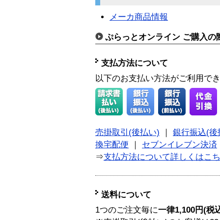
メーカ商品情報
ぷらっとオンライン ご購入の
支払方法について
以下のお支払い方法がご利用で
売掛取引(後払い)
｜
銀行振込(後
換宅配便
｜
セブンイレブン決済
⇒
支払方法について詳しくはこ
送料について
1つのご注文毎に
一律1,100円(税