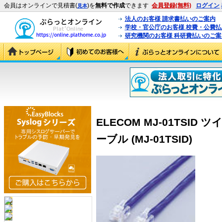
会員はオンラインで見積書(
)を
無料で作成
できます
会員登録(無料)
ログイン
見本
法人のお客様 請求書払いのご案内
学校・官公庁のお客様 校費・公費
研究機関のお客様 科研費払いのご案
ELECOM MJ-01TSI
ーブル (MJ-01TSID)