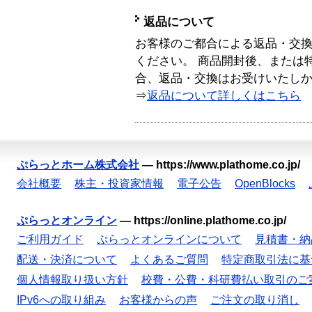
返品について
お客様のご都合による返品・交
ください。 商品開封後、または
合、返品・交換はお受けいたし
⇒
返品について詳しくはこちら
ぷらっとホーム株式会社
—
https://www.plathome.co.jp/
会社概要
株主・投資家情報
電子公告
OpenBlocks
ぷらっとオンライン
—
https://online.plathome.co.jp/
ご利用ガイド
ぷらっとオンラインについて
見積書・納
配送・決済について
よくあるご質問
特定商取引法に基
個人情報取り扱い方針
校費・公費・科研費払い取引のご
IPv6への取り組み
お客様からの声
ご注文の取り消し