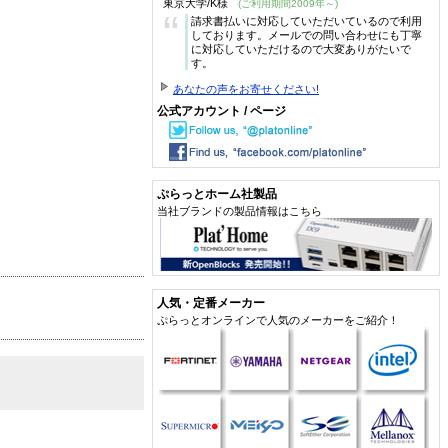
東京大学/K様
(ご利用期間2009年～)
“
請求書払いに対応していただいているので利用
しております。メールでの問い合わせにも丁寧
に対応していただけるので大変ありがたいで
す。
あなたの声をお寄せください!
公式アカウント / ページ
ぷらっとホーム社製品
当社ブランドの製品情報はこちら
人気・定番メーカー
ぷらっとオンラインで人気のメーカーをご紹介！