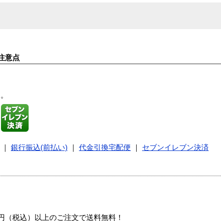
注意点
す。
｜
銀行振込(前払い)
｜
代金引換宅配便
｜
セブンイレブン決済
00円（税込）以上のご注文で送料無料！