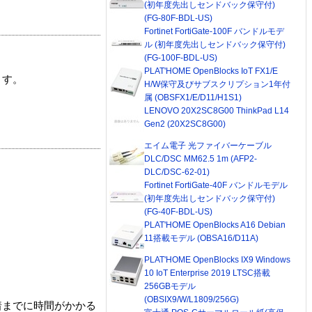
(初年度先出しセンドバック保守付)
(FG-80F-BDL-US)
Fortinet FortiGate-100F バンドルモデ
ル (初年度先出しセンドバック保守付)
(FG-100F-BDL-US)
PLAT'HOME OpenBlocks IoT FX1/E
ます。
H/W保守及びサブスクリプション1年付
属 (OBSFX1/E/D11/H1S1)
LENOVO 20X2SC8G00 ThinkPad L14
Gen2 (20X2SC8G00)
エイム電子 光ファイバーケーブル
DLC/DSC MM62.5 1m (AFP2-
DLC/DSC-62-01)
Fortinet FortiGate-40F バンドルモデル
(初年度先出しセンドバック保守付)
(FG-40F-BDL-US)
PLAT'HOME OpenBlocks A16 Debian
11搭載モデル (OBSA16/D11A)
PLAT'HOME OpenBlocks IX9 Windows
10 IoT Enterprise 2019 LTSC搭載
256GBモデル
(OBSIX9/W/L1809/256G)
着までに時間がかかる