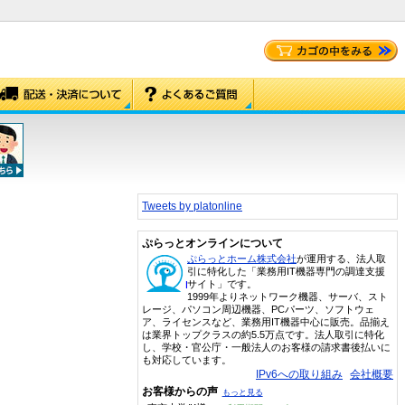
Tweets by platonline
ぷらっとオンラインについて
ぷらっとホーム株式会社
が運用する、法人取
引に特化した「業務用IT機器専門の調達支援
サイト」です。
1999年よりネットワーク機器、サーバ、スト
レージ、パソコン周辺機器、PCパーツ、ソフトウェ
ア、ライセンスなど、業務用IT機器中心に販売。品揃え
は業界トップクラスの約5.5万点です。法人取引に特化
し、学校・官公庁・一般法人のお客様の請求書後払いに
も対応しています。
IPv6への取り組み
会社概要
お客様からの声
もっと見る