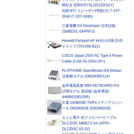
間付き (EBIX/SYSLOG120G/1Y)
内田洋行 イレーザーFB型(大) 7-337-
0040 (7-337-0040)
三菱電機 GX Developer 日本語版
(SW8D5C-GPPW-J)
Hewlett-Packard HP 外付けUSB DVD
ドライブ (701498-B21)
CISCO Japan 250V AC Type A Power
Cable (CAB-TA-250V-JP=)
PLAT'HOME OpenBlocks IX9 Debian
11搭載モデル (OBSIX9/D11A)
金井電器産業 MINI KEYBOARD Pro
USBモデル 英語版 (金井電器)
(HMB632KUS/R)
大電 100BASE-TX/FXメディアコンバ
ータ DN2800GE (DN2800GE)
エイム電子 光ファイバーケーブル
DLC/DSC MM62.5 2m (AFP2-
DLC/DSC-62-02)