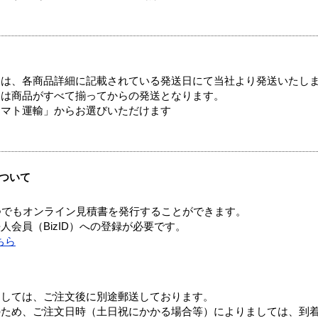
ては、各商品詳細に記載されている発送日にて当社より発送いたし
送は商品がすべて揃ってからの発送となります。
ヤマト運輸」からお選びいただけます
ついて
つでもオンライン見積書を発行することができます。
会員（BizID）への登録が必要です。
ちら
ましては、ご注文後に別途郵送しております。
のため、ご注文日時（土日祝にかかる場合等）によりましては、到