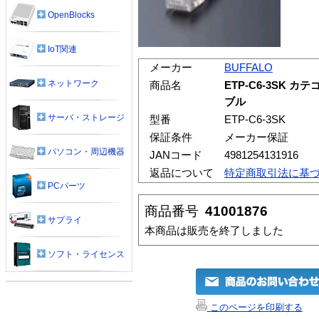
OpenBlocks
IoT関連
メーカー
BUFFALO
ネットワーク
商品名
ETP-C6-3SK 
ブル
サーバ・ストレージ
型番
ETP-C6-3SK
保証条件
メーカー保証
パソコン・周辺機器
JANコード
4981254131916
返品について
特定商取引法に基
PCパーツ
商品番号
41001876
サプライ
本商品は販売を終了しました
ソフト・ライセンス
このページを印刷する