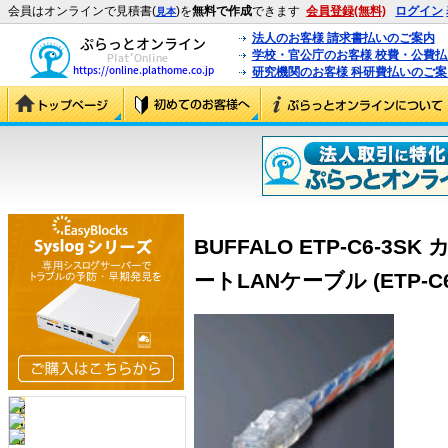
会員はオンラインで見積書(
)を
無料で作成
できます
会員登録(無料)
ログイン
見本
法人のお客様 請求書払いのご案内
学校・官公庁のお客様 校費・公費
研究機関のお客様 科研費払いのご案
BUFFALO ETP-C6-3
ートLANケーブル (ETP-C6