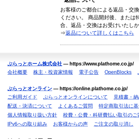
返品について
お客様のご都合による返品・交
ください。 商品開封後、または
合、返品・交換はお受けいたし
⇒
返品について詳しくはこちら
ぷらっとホーム株式会社
—
https://www.plathome.co.jp/
会社概要
株主・投資家情報
電子公告
OpenBlocks
ぷらっとオンライン
—
https://online.plathome.co.jp/
ご利用ガイド
ぷらっとオンラインについて
見積書・納
配送・決済について
よくあるご質問
特定商取引法に基
個人情報取り扱い方針
校費・公費・科研費払い取引のご
IPv6への取り組み
お客様からの声
ご注文の取り消し