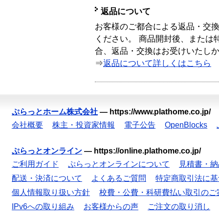
返品について
お客様のご都合による返品・交
ください。 商品開封後、または
合、返品・交換はお受けいたし
⇒
返品について詳しくはこちら
ぷらっとホーム株式会社
—
https://www.plathome.co.jp/
会社概要
株主・投資家情報
電子公告
OpenBlocks
ぷらっとオンライン
—
https://online.plathome.co.jp/
ご利用ガイド
ぷらっとオンラインについて
見積書・納
配送・決済について
よくあるご質問
特定商取引法に基
個人情報取り扱い方針
校費・公費・科研費払い取引のご
IPv6への取り組み
お客様からの声
ご注文の取り消し