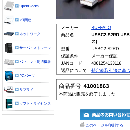
OpenBlocks
IoT関連
メーカー
BUFFALO
ネットワーク
商品名
USBC2-S2RD U
ス)
サーバ・ストレージ
型番
USBC2-S2RD
保証条件
メーカー保証
パソコン・周辺機器
JANコード
4981254133118
返品について
特定商取引法に基
PCパーツ
商品番号
41001863
サプライ
本商品は販売を終了しました
ソフト・ライセンス
このページを印刷する