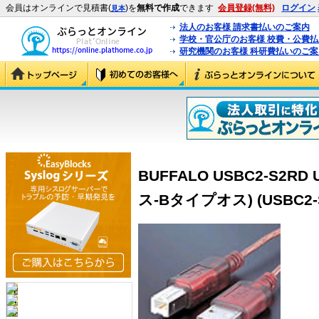
会員はオンラインで見積書(
)を
無料で作成
できます
会員登録(無料)
ログイン
見本
法人のお客様 請求書払いのご案内
学校・官公庁のお客様 校費・公費
研究機関のお客様 科研費払いのご案
BUFFALO USBC2-S2R
ス-Bタイプオス) (USBC2-