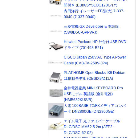
間付き (EBIX/SYSLOG120G/1Y)
内田洋行 イレーザーFB型(大) 7-337-
0040 (7-337-0040)
三菱電機 GX Developer 日本語版
(SW8D5C-GPPW-J)
Hewlett-Packard HP 外付けUSB DVD
ドライブ (701498-B21)
CISCO Japan 250V AC Type A Power
Cable (CAB-TA-250V-JP=)
PLAT'HOME OpenBlocks IX9 Debian
11搭載モデル (OBSIX9/D11A)
金井電器産業 MINI KEYBOARD Pro
USBモデル 英語版 (金井電器)
(HMB632KUS/R)
大電 100BASE-TX/FXメディアコンバ
ータ DN2800GE (DN2800GE)
エイム電子 光ファイバーケーブル
DLC/DSC MM62.5 2m (AFP2-
DLC/DSC-62-02)