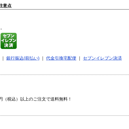
注意点
す。
｜
銀行振込(前払い)
｜
代金引換宅配便
｜
セブンイレブン決済
00円（税込）以上のご注文で送料無料！