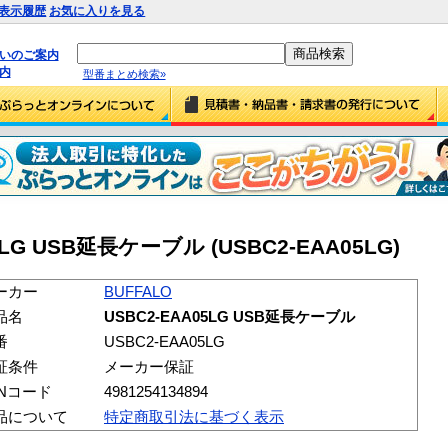
表示履歴
お気に入りを見る
払いのご案内
内
型番まとめ検索»
5LG USB延長ケーブル (USBC2-EAA05LG)
ーカー
BUFFALO
品名
USBC2-EAA05LG USB延長ケーブル
番
USBC2-EAA05LG
証条件
メーカー保証
ANコード
4981254134894
品について
特定商取引法に基づく表示