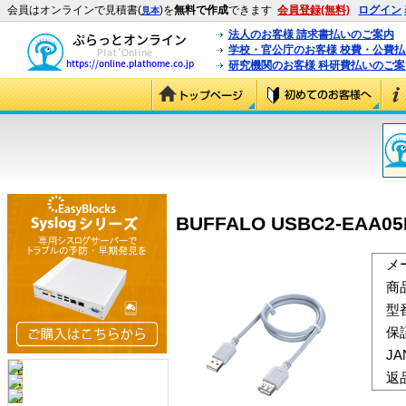
会員はオンラインで見積書(
)を
無料で作成
できます
会員登録(無料)
ログイン
見本
法人のお客様 請求書払いのご案内
学校・官公庁のお客様 校費・公費
研究機関のお客様 科研費払いのご案
BUFFALO USBC2-EAA0
メ
商
型
保
J
返