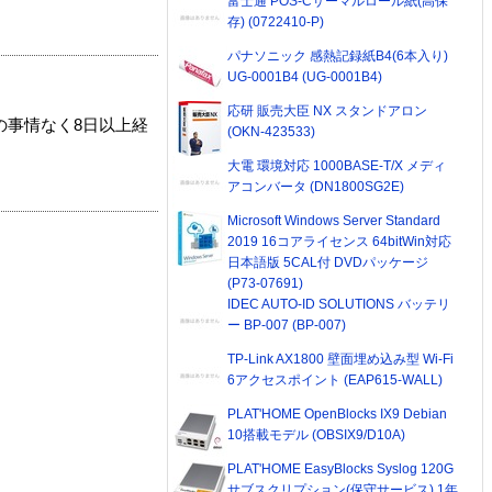
富士通 POS-Cサーマルロール紙(高保
存) (0722410-P)
パナソニック 感熱記録紙B4(6本入り)
UG-0001B4 (UG-0001B4)
応研 販売大臣 NX スタンドアロン
の事情なく8日以上経
(OKN-423533)
大電 環境対応 1000BASE-T/X メディ
アコンバータ (DN1800SG2E)
Microsoft Windows Server Standard
2019 16コアライセンス 64bitWin対応
日本語版 5CAL付 DVDパッケージ
(P73-07691)
IDEC AUTO-ID SOLUTIONS バッテリ
ー BP-007 (BP-007)
TP-Link AX1800 壁面埋め込み型 Wi-Fi
6アクセスポイント (EAP615-WALL)
PLAT'HOME OpenBlocks IX9 Debian
10搭載モデル (OBSIX9/D10A)
PLAT'HOME EasyBlocks Syslog 120G
サブスクリプション(保守サービス) 1年