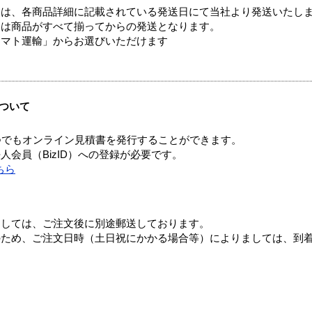
ては、各商品詳細に記載されている発送日にて当社より発送いたし
送は商品がすべて揃ってからの発送となります。
ヤマト運輸」からお選びいただけます
ついて
つでもオンライン見積書を発行することができます。
会員（BizID）への登録が必要です。
ちら
ましては、ご注文後に別途郵送しております。
のため、ご注文日時（土日祝にかかる場合等）によりましては、到