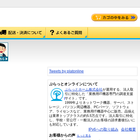
Tweets by platonline
ぷらっとオンラインについて
ぷらっとホーム株式会社
が運用する、法人取
引に特化した「業務用IT機器専門の調達支援
サイト」です。
1999年よりネットワーク機器、サーバ、スト
レージ、パソコン周辺機器、PCパーツ、ソフトウェ
ア、ライセンスなど、業務用IT機器中心に販売。品揃え
は業界トップクラスの約5.5万点です。法人取引に特化
し、学校・官公庁・一般法人のお客様の請求書後払いに
も対応しています。
IPv6への取り組み
会社概要
お客様からの声
もっと見る