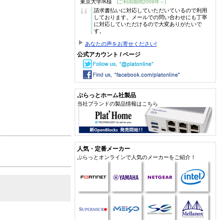
東京大学/K様
(ご利用期間2009年～)
“
請求書払いに対応していただいているので利用
しております。メールでの問い合わせにも丁寧
に対応していただけるので大変ありがたいで
す。
あなたの声をお寄せください!
公式アカウント / ページ
ぷらっとホーム社製品
当社ブランドの製品情報はこちら
人気・定番メーカー
ぷらっとオンラインで人気のメーカーをご紹介！