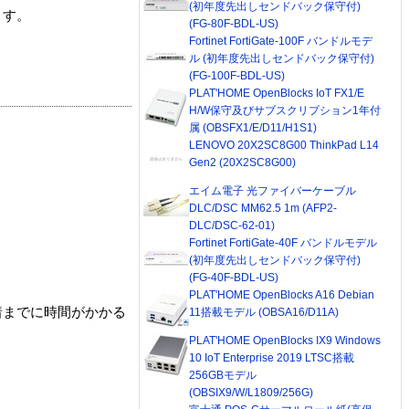
(初年度先出しセンドバック保守付)
ます。
(FG-80F-BDL-US)
Fortinet FortiGate-100F バンドルモデ
ル (初年度先出しセンドバック保守付)
(FG-100F-BDL-US)
PLAT'HOME OpenBlocks IoT FX1/E
H/W保守及びサブスクリプション1年付
属 (OBSFX1/E/D11/H1S1)
LENOVO 20X2SC8G00 ThinkPad L14
Gen2 (20X2SC8G00)
エイム電子 光ファイバーケーブル
DLC/DSC MM62.5 1m (AFP2-
DLC/DSC-62-01)
Fortinet FortiGate-40F バンドルモデル
(初年度先出しセンドバック保守付)
(FG-40F-BDL-US)
PLAT'HOME OpenBlocks A16 Debian
着までに時間がかかる
11搭載モデル (OBSA16/D11A)
PLAT'HOME OpenBlocks IX9 Windows
10 IoT Enterprise 2019 LTSC搭載
256GBモデル
(OBSIX9/W/L1809/256G)