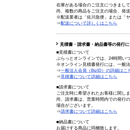
在庫がある場合のご注文につきまし
尚、複数の商品をご注文の場合、発
※配送業者は「佐川急便」または「
⇒
配送について詳しくはこちら
見積書・請求書・納品書等の発行に
■見積書について
ぷらっとオンラインでは、24時間い
※オンライン見積書発行には、一般法人
⇒
一般法人会員（BizID）の詳細はこ
⇒
見積書について詳細はこちら
■請求書について
ご注文時に希望されたお客様に関し
尚、請求書は、営業時間内での発行
場合がございます。
⇒
請求書について詳細はこちら
■納品書について
お届けする商品に同梱致します。