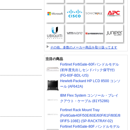
その他、多数のメーカー商品を取り扱ってます
注目の商品
Fortinet FortiGate-60Fバンドルモデル
(初年度先出しセンドバック保守付)
(FG-60F-BDL-US)
Hewlett-Packard HP LCD 8500 コンソ
ール (AF642A)
IBM Flex System コンソール・ブレイ
クアウト・ケーブル (81Y5286)
Fortinet Rack Mount Tray
(FortiGate40F/50E/60E/60F/61F/80E/8
0F/FS-108E) (SP-RACKTRAY-02)
Fortinet FortiGate-80F バンドルモデル