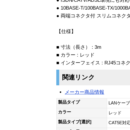
● ISDN/CATV/ADSL環境にも対応
● 10BASE-T/100BASE-TX/1000
● 両端コネクタ付 スリムコネク
【仕様】
■ 寸法（長さ） : 3m
■ カラー : レッド
■ インターフェイス : RJ45コネ
関連リンク
メーカー商品情報
製品タイプ
LANケー
カラー
レッド
製品タイプ[選択]
CAT5E対