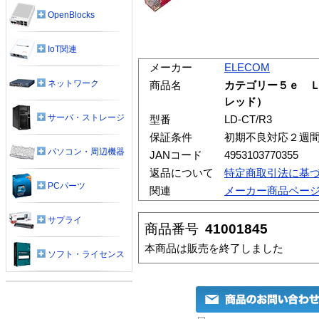
OpenBlocks
IoT関連
メーカー
ELECOM
ネットワーク
商品名
カテゴリー５ｅ 
レッド）
サーバ・ストレージ
型番
LD-CT/R3
保証条件
初期不良対応２週
パソコン・周辺機器
JANコード
4953103770355
返品について
特定商取引法に基
PCパーツ
関連
メーカー商品ペー
サプライ
商品番号
41001845
本商品は販売を終了しました
ソフト・ライセンス