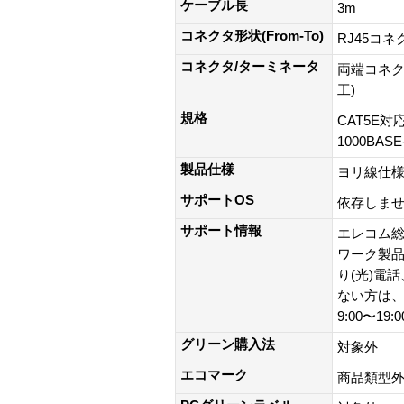
ケーブル長
3m
コネクタ形状(From-To)
RJ45コネ
コネクタ/ターミネータ
両端コネク
工)
規格
CAT5E対応
1000BAS
製品仕様
ヨリ線仕
サポートOS
依存しま
サポート情報
エレコム総
ワーク製品以外
り(光)電
ない方は、0
9:00〜19
グリーン購入法
対象外
エコマーク
商品類型