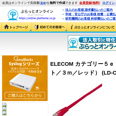
会員はオンラインで見積書(
)を
無料で作成
できます
会員登録(無料)
ログイン
見本
法人のお客様 請求書払いのご案内
学校・官公庁のお客様 校費・公費
研究機関のお客様 科研費払いのご案
ELECOM カテゴリー５
ト／３ｍ／レッド） (LD-CT