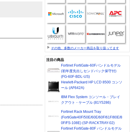
その他、多数のメーカー商品を取り扱ってます
注目の商品
Fortinet FortiGate-60Fバンドルモデル
(初年度先出しセンドバック保守付)
(FG-60F-BDL-US)
Hewlett-Packard HP LCD 8500 コンソ
ール (AF642A)
IBM Flex System コンソール・ブレイ
クアウト・ケーブル (81Y5286)
Fortinet Rack Mount Tray
(FortiGate40F/50E/60E/60F/61F/80E/8
0F/FS-108E) (SP-RACKTRAY-02)
Fortinet FortiGate-80F バンドルモデル