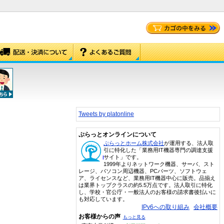
Tweets by platonline
ぷらっとオンラインについて
ぷらっとホーム株式会社
が運用する、法人取
引に特化した「業務用IT機器専門の調達支援
サイト」です。
1999年よりネットワーク機器、サーバ、スト
レージ、パソコン周辺機器、PCパーツ、ソフトウェ
ア、ライセンスなど、業務用IT機器中心に販売。品揃え
は業界トップクラスの約5.5万点です。法人取引に特化
し、学校・官公庁・一般法人のお客様の請求書後払いに
も対応しています。
IPv6への取り組み
会社概要
お客様からの声
もっと見る