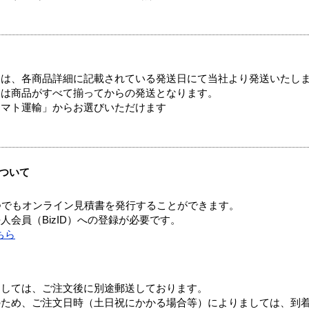
ては、各商品詳細に記載されている発送日にて当社より発送いたし
送は商品がすべて揃ってからの発送となります。
ヤマト運輸」からお選びいただけます
ついて
つでもオンライン見積書を発行することができます。
会員（BizID）への登録が必要です。
ちら
ましては、ご注文後に別途郵送しております。
のため、ご注文日時（土日祝にかかる場合等）によりましては、到