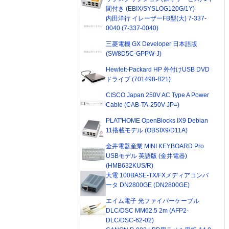
間付き (EBIX/SYSLOG120G/1Y)
内田洋行 イレーザーFB型(大) 7-337-
0040 (7-337-0040)
三菱電機 GX Developer 日本語版
(SW8D5C-GPPW-J)
Hewlett-Packard HP 外付けUSB DVD
ドライブ (701498-B21)
CISCO Japan 250V AC Type A Power
Cable (CAB-TA-250V-JP=)
PLAT'HOME OpenBlocks IX9 Debian
11搭載モデル (OBSIX9/D11A)
金井電器産業 MINI KEYBOARD Pro
USBモデル 英語版 (金井電器)
(HMB632KUS/R)
大電 100BASE-TX/FXメディアコンバ
ータ DN2800GE (DN2800GE)
エイム電子 光ファイバーケーブル
DLC/DSC MM62.5 2m (AFP2-
DLC/DSC-62-02)