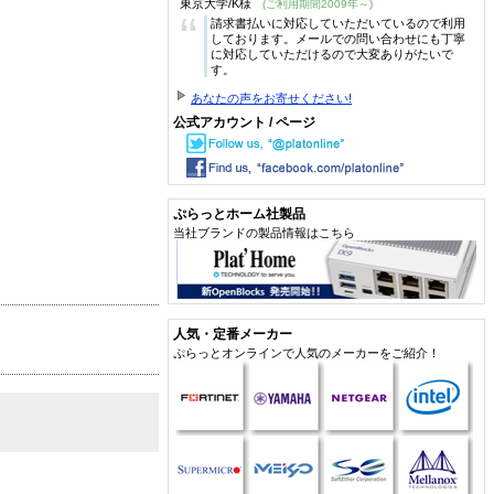
東京大学/K様
(ご利用期間2009年～)
“
請求書払いに対応していただいているので利用
しております。メールでの問い合わせにも丁寧
に対応していただけるので大変ありがたいで
す。
あなたの声をお寄せください!
公式アカウント / ページ
ぷらっとホーム社製品
当社ブランドの製品情報はこちら
人気・定番メーカー
ぷらっとオンラインで人気のメーカーをご紹介！