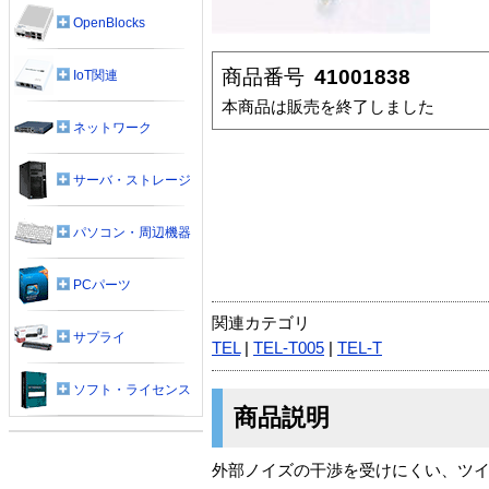
OpenBlocks
商品番号
41001838
IoT関連
本商品は販売を終了しました
ネットワーク
サーバ・ストレージ
パソコン・周辺機器
PCパーツ
関連カテゴリ
サプライ
TEL
|
TEL-T005
|
TEL-T
ソフト・ライセンス
商品説明
外部ノイズの干渉を受けにくい、ツ