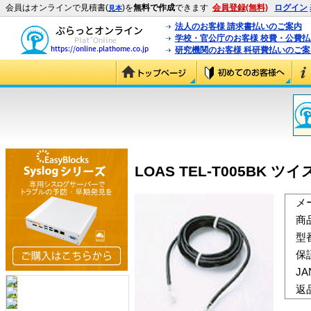
会員はオンラインで見積書(
)を
無料で作成
できます
会員登録(無料)
ログイン
見本
法人のお客様 請求書払いのご案内
学校・官公庁のお客様 校費・公費
研究機関のお客様 科研費払いのご案
LOAS TEL-T005BK ツ
メ
商
型
保
J
返