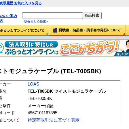
表示履歴
お気に入りを見る
払いのご案内
内
型番まとめ検索»
イストモジュラケーブル (TEL-T005BK)
ーカー
LOAS
品名
TEL-T005BK ツイストモジュラケーブル
番
TEL-T005BK
証条件
メーカー保証
ANコード
4967101167895
品について
特定商取引法に基づく表示