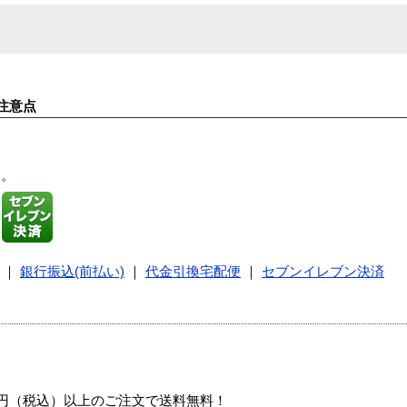
注意点
す。
｜
銀行振込(前払い)
｜
代金引換宅配便
｜
セブンイレブン決済
00円（税込）以上のご注文で送料無料！