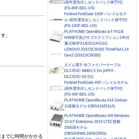
(初年度先出しセンドバック保守付)
(FG-80F-BDL-US)
Fortinet FortiGate-100F バンドルモデ
ル (初年度先出しセンドバック保守付)
(FG-100F-BDL-US)
PLAT'HOME OpenBlocks IoT FX1/E
ます。
H/W保守及びサブスクリプション1年付
属 (OBSFX1/E/D11/H1S1)
LENOVO 20X2SC8G00 ThinkPad L14
Gen2 (20X2SC8G00)
エイム電子 光ファイバーケーブル
DLC/DSC MM62.5 1m (AFP2-
DLC/DSC-62-01)
Fortinet FortiGate-40F バンドルモデル
(初年度先出しセンドバック保守付)
(FG-40F-BDL-US)
PLAT'HOME OpenBlocks A16 Debian
11搭載モデル (OBSA16/D11A)
PLAT'HOME OpenBlocks IX9 Windows
10 IoT Enterprise 2019 LTSC搭載
256GBモデル
(OBSIX9/W/L1809/256G)
着までに時間がかかる