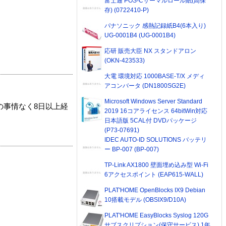
富士通 POS-Cサーマルロール紙(高保
存) (0722410-P)
パナソニック 感熱記録紙B4(6本入り)
UG-0001B4 (UG-0001B4)
応研 販売大臣 NX スタンドアロン
(OKN-423533)
大電 環境対応 1000BASE-T/X メディ
アコンバータ (DN1800SG2E)
Microsoft Windows Server Standard
の事情なく8日以上経
2019 16コアライセンス 64bitWin対応
日本語版 5CAL付 DVDパッケージ
(P73-07691)
IDEC AUTO-ID SOLUTIONS バッテリ
ー BP-007 (BP-007)
TP-Link AX1800 壁面埋め込み型 Wi-Fi
6アクセスポイント (EAP615-WALL)
PLAT'HOME OpenBlocks IX9 Debian
10搭載モデル (OBSIX9/D10A)
PLAT'HOME EasyBlocks Syslog 120G
サブスクリプション(保守サービス) 1年