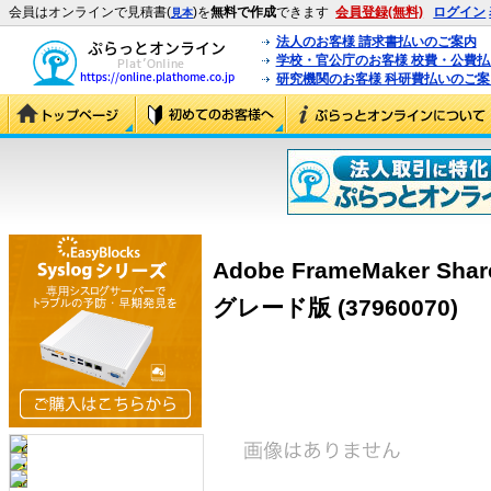
会員はオンラインで見積書(
)を
無料で作成
できます
会員登録(無料)
ログイン
見本
法人のお客様 請求書払いのご案内
学校・官公庁のお客様 校費・公費
研究機関のお客様 科研費払いのご案
Adobe FrameMaker Sh
グレード版 (37960070)