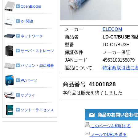
OpenBlocks
IoT関連
メーカー
ELECOM
ネットワーク
商品名
LD-CT/BU3E
型番
LD-CT/BU3E
サーバ・ストレージ
保証条件
メーカー保証
JANコード
4953103155879
パソコン・周辺機器
返品について
特定商取引法に
PCパーツ
商品番号
41001828
本商品は販売を終了しました
サプライ
ソフト・ライセンス
このページを印刷する
メールでURLを送る