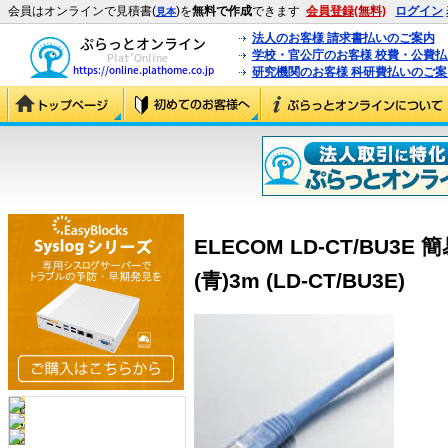
会員はオンラインで見積書(
)を
無料で作成
できます
会員登録(無料)
ログイン
見本
法人のお客様 請求書払いのご案内
学校・官公庁のお客様 校費・公費
研究機関のお客様 科研費払いのご案
ELECOM LD-CT/BU3
(青)3m (LD-CT/BU3E)