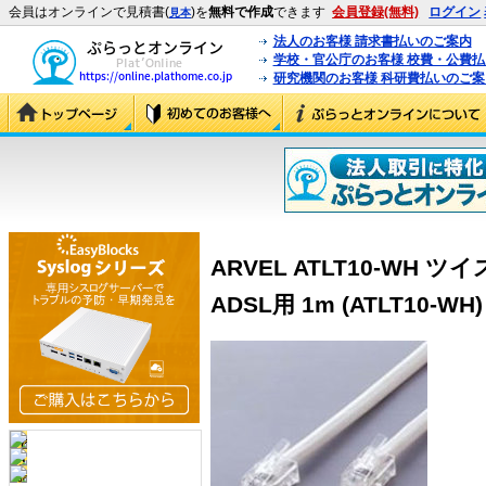
会員はオンラインで見積書(
)を
無料で作成
できます
会員登録(無料)
ログイン
見本
法人のお客様 請求書払いのご案内
学校・官公庁のお客様 校費・公費
研究機関のお客様 科研費払いのご案
ARVEL ATLT10-WH
ADSL用 1m (ATLT10-WH)