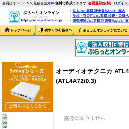
会員はオンラインで見積書(
)を
無料で作成
できます
会員登録(無料)
ログイン
見本
法人のお客様 請求書払いのご案内
学校・官公庁のお客様 校費・公費
研究機関のお客様 科研費払いのご案
オーディオテクニカ ATL4A
(ATL4A72/0.3)