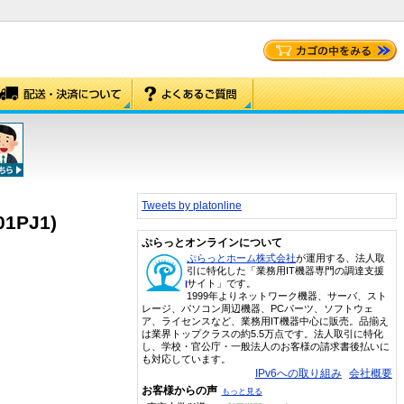
Tweets by platonline
1PJ1)
ぷらっとオンラインについて
ぷらっとホーム株式会社
が運用する、法人取
引に特化した「業務用IT機器専門の調達支援
サイト」です。
1999年よりネットワーク機器、サーバ、スト
レージ、パソコン周辺機器、PCパーツ、ソフトウェ
ア、ライセンスなど、業務用IT機器中心に販売。品揃え
は業界トップクラスの約5.5万点です。法人取引に特化
し、学校・官公庁・一般法人のお客様の請求書後払いに
も対応しています。
IPv6への取り組み
会社概要
お客様からの声
もっと見る