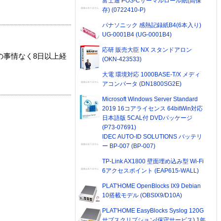
富士通 POS-Cサーマルロール紙(高保
存) (0722410-P)
パナソニック 感熱記録紙B4(6本入り)
UG-0001B4 (UG-0001B4)
応研 販売大臣 NX スタンドアロン
の事情なく8日以上経
(OKN-423533)
大電 環境対応 1000BASE-T/X メディ
アコンバータ (DN1800SG2E)
Microsoft Windows Server Standard
2019 16コアライセンス 64bitWin対応
日本語版 5CAL付 DVDパッケージ
(P73-07691)
IDEC AUTO-ID SOLUTIONS バッテリ
ー BP-007 (BP-007)
TP-Link AX1800 壁面埋め込み型 Wi-Fi
6アクセスポイント (EAP615-WALL)
PLAT'HOME OpenBlocks IX9 Debian
10搭載モデル (OBSIX9/D10A)
PLAT'HOME EasyBlocks Syslog 120G
サブスクリプション(保守サービス) 1年