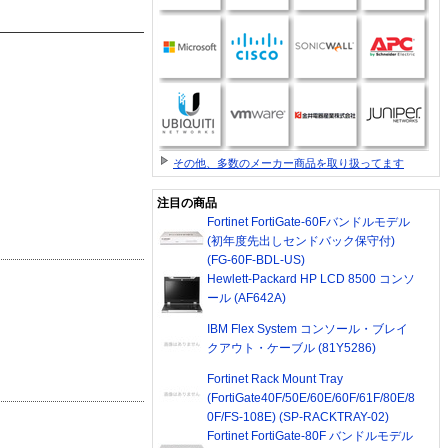
その他、多数のメーカー商品を取り扱ってます
注目の商品
Fortinet FortiGate-60Fバンドルモデル
(初年度先出しセンドバック保守付)
(FG-60F-BDL-US)
Hewlett-Packard HP LCD 8500 コンソ
ール (AF642A)
IBM Flex System コンソール・ブレイ
クアウト・ケーブル (81Y5286)
Fortinet Rack Mount Tray
(FortiGate40F/50E/60E/60F/61F/80E/8
0F/FS-108E) (SP-RACKTRAY-02)
Fortinet FortiGate-80F バンドルモデル