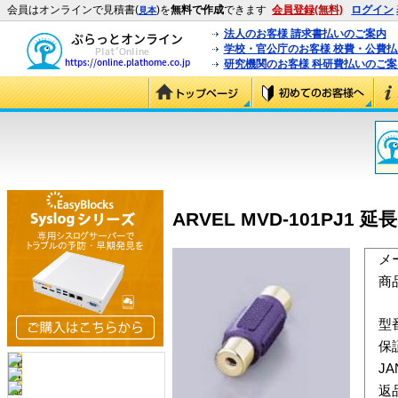
会員はオンラインで見積書(
)を
無料で作成
できます
会員登録(無料)
ログイン
見本
法人のお客様 請求書払いのご案内
学校・官公庁のお客様 校費・公費
研究機関のお客様 科研費払いのご案
ARVEL MVD-101PJ1
メ
商
型
保
J
返