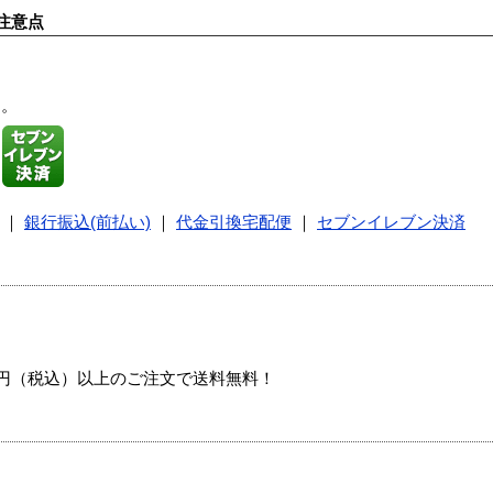
注意点
す。
｜
銀行振込(前払い)
｜
代金引換宅配便
｜
セブンイレブン決済
00円（税込）以上のご注文で送料無料！