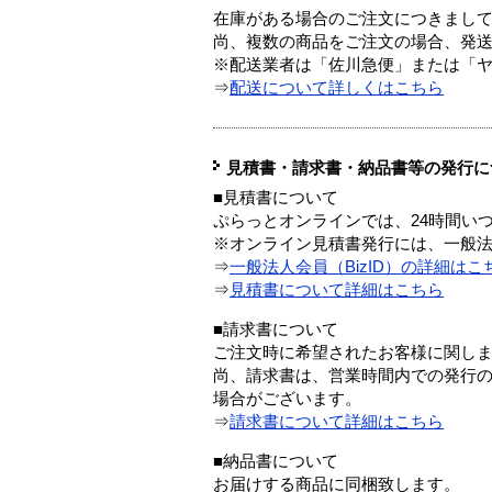
在庫がある場合のご注文につきまし
尚、複数の商品をご注文の場合、発
※配送業者は「佐川急便」または「
⇒
配送について詳しくはこちら
見積書・請求書・納品書等の発行に
■見積書について
ぷらっとオンラインでは、24時間い
※オンライン見積書発行には、一般法人
⇒
一般法人会員（BizID）の詳細はこ
⇒
見積書について詳細はこちら
■請求書について
ご注文時に希望されたお客様に関し
尚、請求書は、営業時間内での発行
場合がございます。
⇒
請求書について詳細はこちら
■納品書について
お届けする商品に同梱致します。