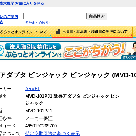
表示履歴
お気に入りを見る
払いのご案内
内
型番まとめ検索»
 延長アダプタ ピンジャック ピンジャック (MVD-10
ーカー
ARVEL
品名
MVD-101PJ1 延長アダプタ ピンジャック ピン
ジャック
番
MVD-101PJ1
証条件
メーカー保証
ANコード
4950190269700
品について
特定商取引法に基づく表示