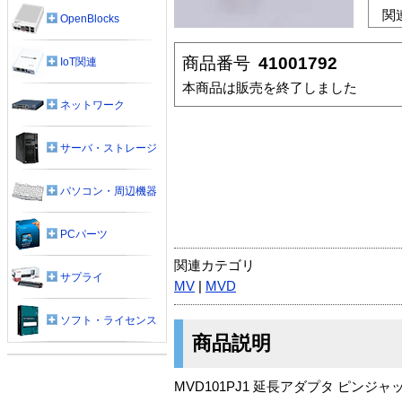
関
OpenBlocks
商品番号
41001792
IoT関連
本商品は販売を終了しました
ネットワーク
サーバ・ストレージ
パソコン・周辺機器
PCパーツ
関連カテゴリ
サプライ
MV
|
MVD
ソフト・ライセンス
商品説明
MVD101PJ1 延長アダプタ ピンジ