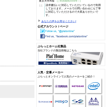
東京大学/K様
(ご利用期間2009年～)
“
請求書払いに対応していただいているので利用
しております。メールでの問い合わせにも丁寧
に対応していただけるので大変ありがたいで
す。
あなたの声をお寄せください!
公式アカウント / ページ
ぷらっとホーム社製品
当社ブランドの製品情報はこちら
人気・定番メーカー
ぷらっとオンラインで人気のメーカーをご紹介！