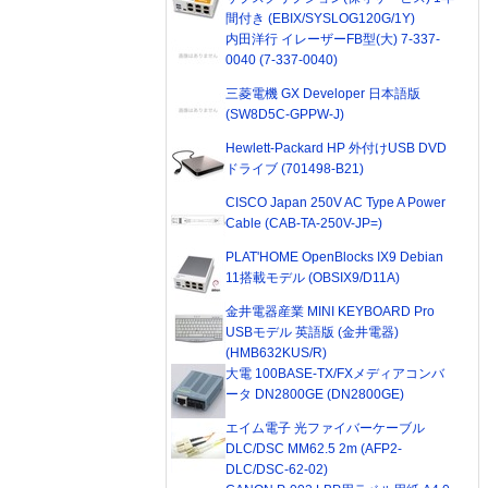
間付き (EBIX/SYSLOG120G/1Y)
内田洋行 イレーザーFB型(大) 7-337-
0040 (7-337-0040)
三菱電機 GX Developer 日本語版
(SW8D5C-GPPW-J)
Hewlett-Packard HP 外付けUSB DVD
ドライブ (701498-B21)
CISCO Japan 250V AC Type A Power
Cable (CAB-TA-250V-JP=)
PLAT'HOME OpenBlocks IX9 Debian
11搭載モデル (OBSIX9/D11A)
金井電器産業 MINI KEYBOARD Pro
USBモデル 英語版 (金井電器)
(HMB632KUS/R)
大電 100BASE-TX/FXメディアコンバ
ータ DN2800GE (DN2800GE)
エイム電子 光ファイバーケーブル
DLC/DSC MM62.5 2m (AFP2-
DLC/DSC-62-02)