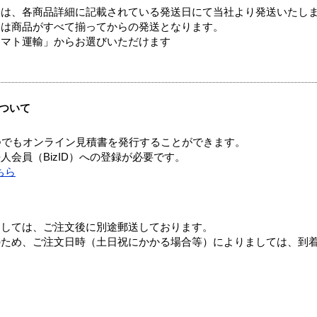
ては、各商品詳細に記載されている発送日にて当社より発送いたし
送は商品がすべて揃ってからの発送となります。
ヤマト運輸」からお選びいただけます
ついて
つでもオンライン見積書を発行することができます。
会員（BizID）への登録が必要です。
ちら
ましては、ご注文後に別途郵送しております。
のため、ご注文日時（土日祝にかかる場合等）によりましては、到