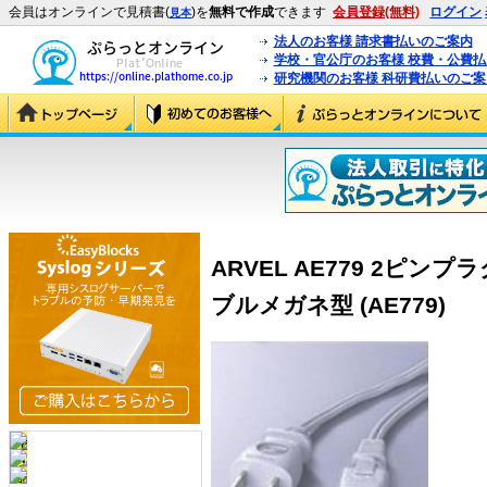
会員はオンラインで見積書(
)を
無料で作成
できます
会員登録(無料)
ログイン
見本
法人のお客様 請求書払いのご案内
学校・官公庁のお客様 校費・公費
研究機関のお客様 科研費払いのご案
ARVEL AE779 2ピン
ブルメガネ型 (AE779)