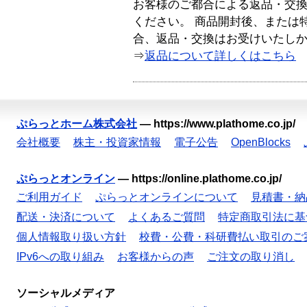
お客様のご都合による返品・交
ください。 商品開封後、または
合、返品・交換はお受けいたし
⇒
返品について詳しくはこちら
ぷらっとホーム株式会社
—
https://www.plathome.co.jp/
会社概要
株主・投資家情報
電子公告
OpenBlocks
ぷらっとオンライン
—
https://online.plathome.co.jp/
ご利用ガイド
ぷらっとオンラインについて
見積書・納
配送・決済について
よくあるご質問
特定商取引法に基
個人情報取り扱い方針
校費・公費・科研費払い取引のご
IPv6への取り組み
お客様からの声
ご注文の取り消し
ソーシャルメディア