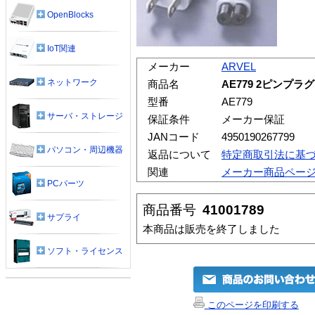
OpenBlocks
IoT関連
メーカー
ARVEL
ネットワーク
商品名
AE779 2ピンプ
型番
AE779
サーバ・ストレージ
保証条件
メーカー保証
JANコード
4950190267799
パソコン・周辺機器
返品について
特定商取引法に基
関連
メーカー商品ペー
PCパーツ
商品番号
41001789
サプライ
本商品は販売を終了しました
ソフト・ライセンス
このページを印刷する